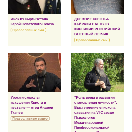
Инок из Кыргызстана.
ДРЕВНИЕ КРЕСТЫ-
Герой Советского Союза.
КАЙРАКИ НАШЕЛ В
КИРГИЗИИ РОССИЙСКИЙ
Православные сми
ВОЕННЫЙ ЛЕТЧИК
Православные сми
Уроки и смыслы
"Роль веры в развитии
искушения Христа в
становления личности".
пустыне — отец Андрей
Выступление епископа
Ткачёв
савватия на VI Съезде
Психологов
Православные видео
Международной
Профессиональной