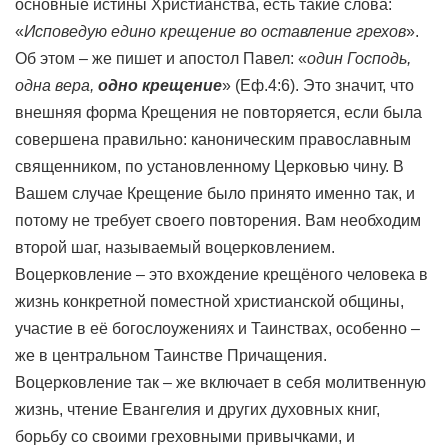
основные истины Христианства, есть такие слова:
«
Исповедую едино крещение во оставление грехов
».
Об этом – же пишет и апостол Павел: «
один Господь,
одна вера,
одно крещение
» (Еф.4:6). Это значит, что
внешняя форма Крещения не повторяется, если была
совершена правильно: каноническим православным
священником, по установленному Церковью чину. В
Вашем случае Крещение было принято именно так, и
потому не требует своего повторения. Вам необходим
второй шаг, называемый воцерковлением.
Воцерковление – это вхождение крещёного человека в
жизнь конкретной поместной христианской общины,
участие в её богослоужениях и Таинствах, особенно –
же в центральном Таинстве Причащения.
Воцерковление так – же включает в себя молитвенную
жизнь, чтение Евангелия и других духовных книг,
борьбу со своими греховными привычками, и