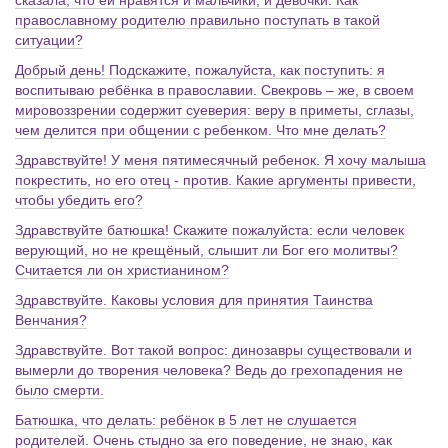
сказала, что ей нравятся и мальчики, и девочки. Как
православному родителю правильно поступать в такой
ситуации?
Добрый день! Подскажите, пожалуйста, как поступить: я
воспитываю ребёнка в православии. Свекровь – же, в своем
мировоззрении содержит суеверия: веру в приметы, сглазы,
чем делится при общении с ребенком. Что мне делать?
Здравствуйте! У меня пятимесячный ребенок. Я хочу малыша
покрестить, но его отец - против. Какие аргументы привести,
чтобы убедить его?
Здравствуйте батюшка! Скажите пожалуйста: если человек
верующий, но не крещёный, слышит ли Бог его молитвы?
Считается ли он христианином?
Здравствуйте. Каковы условия для принятия Таинства
Венчания?
Здравствуйте. Вот такой вопрос: динозавры существовали и
вымерли до творения человека? Ведь до грехопадения не
было смерти.
Батюшка, что делать: ребёнок в 5 лет не слушается
родителей. Очень стыдно за его поведение, не знаю, как