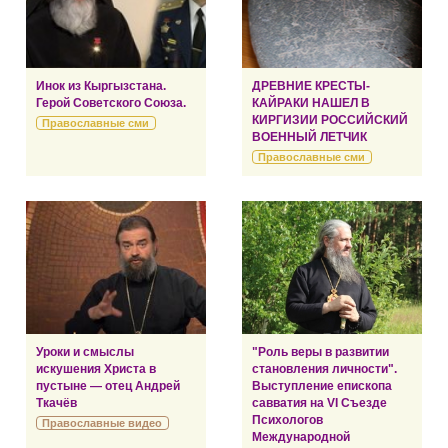
Инок из Кыргызстана.
ДРЕВНИЕ КРЕСТЫ-
Герой Советского Союза.
КАЙРАКИ НАШЕЛ В
КИРГИЗИИ РОССИЙСКИЙ
Православные сми
ВОЕННЫЙ ЛЕТЧИК
Православные сми
Уроки и смыслы
"Роль веры в развитии
искушения Христа в
становления личности".
пустыне — отец Андрей
Выступление епископа
Ткачёв
савватия на VI Съезде
Психологов
Православные видео
Международной