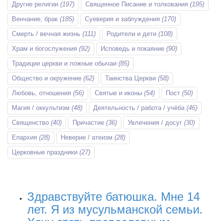
Другие религии
(197)
Священное Писание и толкования
(195)
Венчание, брак
(185)
Суеверия и заблуждения
(170)
Смерть / вечная жизнь
(111)
Родители и дети
(108)
Храм и богослужения
(92)
Исповедь и покаяние
(90)
Традиции церкви и ложные обычаи
(85)
Общество и окружение
(62)
Таинства Церкви
(58)
Любовь, отношения
(56)
Святые и иконы
(54)
Пост
(50)
Магия / оккультизм
(48)
Деятельность / работа / учёба
(46)
Священство
(40)
Причастие
(36)
Увлечения / досуг
(30)
Епархия
(28)
Неверие / атеизм
(28)
Церковные праздники
(27)
Здравствуйте батюшка. Мне 14
лет. Я из мусульманской семьи.