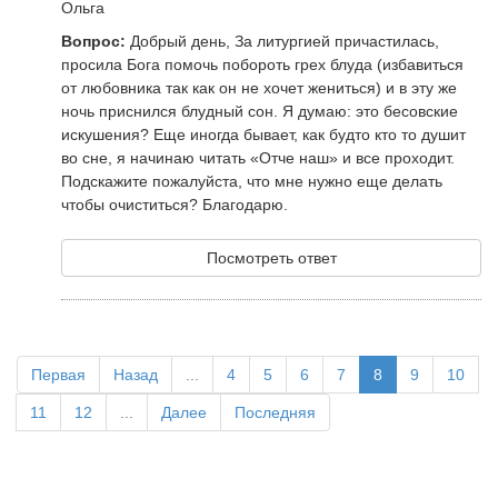
Ольга
Вопрос:
Добрый день, За литургией причастилась,
просила Бога помочь побороть грех блуда (избавиться
от любовника так как он не хочет жениться) и в эту же
ночь приснился блудный сон. Я думаю: это бесовские
искушения? Еще иногда бывает, как будто кто то душит
во сне, я начинаю читать «Отче наш» и все проходит.
Подскажите пожалуйста, что мне нужно еще делать
чтобы очиститься? Благодарю.
Посмотреть ответ
Первая
Назад
...
4
5
6
7
8
9
10
11
12
...
Далее
Последняя