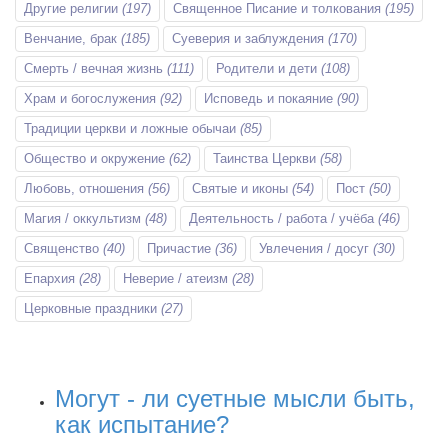
Другие религии
(197)
Священное Писание и толкования
(195)
Венчание, брак
(185)
Суеверия и заблуждения
(170)
Смерть / вечная жизнь
(111)
Родители и дети
(108)
Храм и богослужения
(92)
Исповедь и покаяние
(90)
Традиции церкви и ложные обычаи
(85)
Общество и окружение
(62)
Таинства Церкви
(58)
Любовь, отношения
(56)
Святые и иконы
(54)
Пост
(50)
Магия / оккультизм
(48)
Деятельность / работа / учёба
(46)
Священство
(40)
Причастие
(36)
Увлечения / досуг
(30)
Епархия
(28)
Неверие / атеизм
(28)
Церковные праздники
(27)
Могут - ли суетные мысли быть,
как испытание?