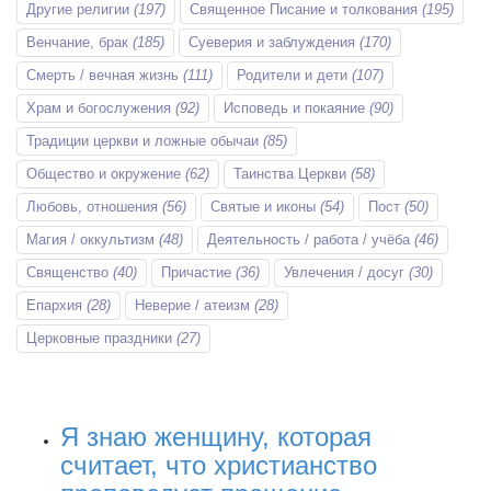
Другие религии
(197)
Священное Писание и толкования
(195)
Венчание, брак
(185)
Суеверия и заблуждения
(170)
Смерть / вечная жизнь
(111)
Родители и дети
(107)
Храм и богослужения
(92)
Исповедь и покаяние
(90)
Традиции церкви и ложные обычаи
(85)
Общество и окружение
(62)
Таинства Церкви
(58)
Любовь, отношения
(56)
Святые и иконы
(54)
Пост
(50)
Магия / оккультизм
(48)
Деятельность / работа / учёба
(46)
Священство
(40)
Причастие
(36)
Увлечения / досуг
(30)
Епархия
(28)
Неверие / атеизм
(28)
Церковные праздники
(27)
Я знаю женщину, которая
считает, что христианство