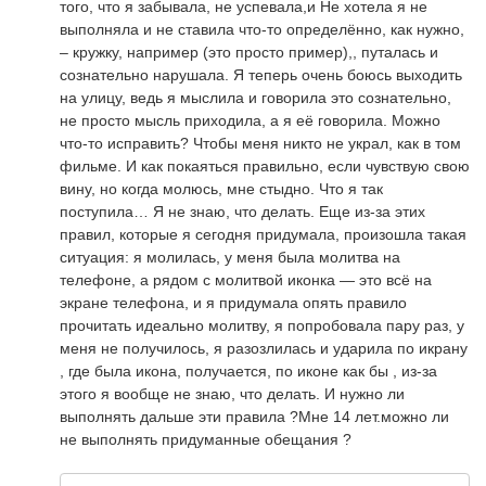
того, что я забывала, не успевала,и Не хотела я не
выполняла и не ставила что-то определённо, как нужно,
– кружку, например (это просто пример),, путалась и
сознательно нарушала. Я теперь очень боюсь выходить
на улицу, ведь я мыслила и говорила это сознательно,
не просто мысль приходила, а я её говорила. Можно
что-то исправить? Чтобы меня никто не украл, как в том
фильме. И как покаяться правильно, если чувствую свою
вину, но когда молюсь, мне стыдно. Что я так
поступила… Я не знаю, что делать. Еще из-за этих
правил, которые я сегодня придумала, произошла такая
ситуация: я молилась, у меня была молитва на
телефоне, а рядом с молитвой иконка — это всё на
экране телефона, и я придумала опять правило
прочитать идеально молитву, я попробовала пару раз, у
меня не получилось, я разозлилась и ударила по икрану
, где была икона, получается, по иконе как бы , из-за
этого я вообще не знаю, что делать. И нужно ли
выполнять дальше эти правила ?Мне 14 лет.можно ли
не выполнять придуманные обещания ?