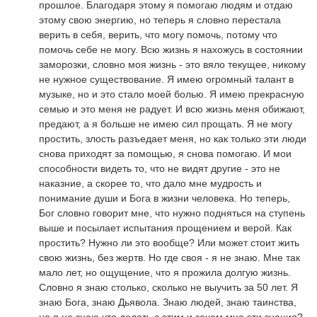
прошлое. Благодаря этому я помогаю людям и отдаю
этому свою энергию, но теперь я словно перестала
верить в себя, верить, что могу помочь, потому что
помочь себе не могу. Всю жизнь я нахожусь в состоянии
заморозки, словно моя жизнь - это вяло текущее, никому
не нужное существование. Я имею огромный талант в
музыке, но и это стало моей болью. Я имею прекрасную
семью и это меня не радует. И всю жизнь меня обижают,
предают, а я больше не имею сил прощать. Я не могу
простить, злость разъедает меня, но как только эти люди
снова приходят за помощью, я снова помогаю. И мои
способности видеть то, что не видят другие - это не
наказние, а скорее то, что дало мне мудрость и
понимание души и Бога в жизни человека. Но теперь,
Бог словно говорит мне, что нужно подняться на ступень
выше и посылает испытания прощением и верой. Как
простить? Нужно ли это вообще? Или может стоит жить
свою жизнь, без жертв. Но где своя - я не знаю. Мне так
мало лет, но ощущение, что я прожила долгую жизнь.
Словно я знаю столько, сколько не выучить за 50 лет. Я
знаю Бога, знаю Дьявола. Знаю людей, знаю таинства,