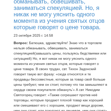
обманывать, обвешивать,
заниматься спекуляцией. Но, я
никак не могу уяснить одного
момента из учения святых отцов
которые говорят о цене товара.
23 октября 2025 г. 14:58
Вопрос:
Батюшка, здравствуйте! Знаю что в торговле
нельзя обманывать, обвешивать, заниматься
спекуляцией(завышать цены, пользуясь бедствиями или
ситуацией) Но, я вот никак не могу уяснить одного
момента из учения святых отцов, которые говорят о
цене товара. В своих трудах, свт. Тихон Задонский
говорит такую вот фразу: «сюда относятся и те
продавцы бессовестные, которые за товар свой больше
цены требуют, чем он стоит, потому что так замышляют в
сердце своем покупателя обмануть’» А свт. Никодим
Святогорец говорит: «Также согрешают против неё
торговцы, которые продают плохой товар как хороший
или смешивают его с хорошим, продают вещи дороже,
чем они стоят, или покупают их дешевле, чем они стоят»