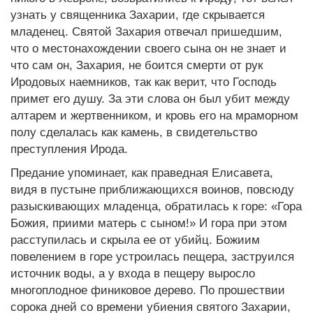
узнать у священника Захарии, где скрывается
младенец. Святой Захария отвечал пришедшим,
что о местонахождении своего сына он не знает и
что сам он, Захария, не боится смерти от рук
Иродовых наемников, так как верит, что Господь
примет его душу. За эти слова он был убит между
алтарем и жертвенником, и кровь его на мраморном
полу сделалась как камень, в свидетельство
преступления Ирода.
Предание упоминает, как праведная Елисавета,
видя в пустыне приближающихся воинов, повсюду
разыскивающих младенца, обратилась к горе: «Гора
Божия, приими матерь с сыном!» И гора при этом
расступилась и скрыла ее от убийц. Божиим
повелением в горе устроилась пещера, заструился
источник воды, а у входа в пещеру выросло
многоплодное финиковое дерево. По прошествии
сорока дней со времени убиения святого Захарии,