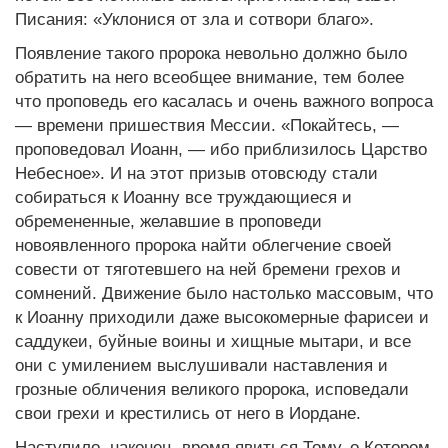
Писания: «Уклонися от зла и сотвори благо».
Появление такого пророка невольно должно было
обратить на него всеобщее внимание, тем более
что проповедь его касалась и очень важного вопроса
— времени пришествия Мессии. «Покайтесь, —
проповедовал Иоанн, — ибо приблизилось Царство
Небесное». И на этот призыв отовсюду стали
собираться к Иоанну все труждающиеся и
обремененные, желавшие в проповеди
новоявленного пророка найти облегчение своей
совести от тяготевшего на ней бремени грехов и
сомнений. Движение было настолько массовым, что
к Иоанну приходили даже высокомерные фарисеи и
саддукеи, буйные воины и хищные мытари, и все
они с умилением выслушивали наставления и
грозные обличения великого пророка, исповедали
свои грехи и крестились от него в Иордане.
Наступило, наконец, время явиться Тому, о Котором