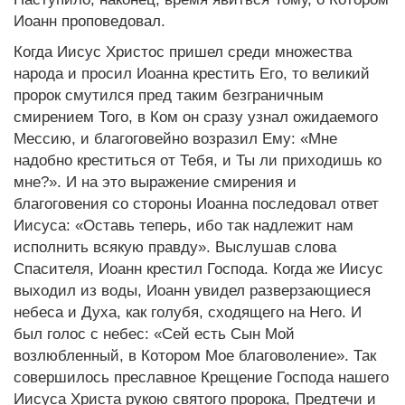
Иоанн проповедовал.
Когда Иисус Христос пришел среди множества
народа и просил Иоанна крестить Его, то великий
пророк смутился пред таким безграничным
смирением Того, в Ком он сразу узнал ожидаемого
Мессию, и благоговейно возразил Ему: «Мне
надобно креститься от Тебя, и Ты ли приходишь ко
мне?». И на это выражение смирения и
благоговения со стороны Иоанна последовал ответ
Иисуса: «Оставь теперь, ибо так надлежит нам
исполнить всякую правду». Выслушав слова
Спасителя, Иоанн крестил Господа. Когда же Иисус
выходил из воды, Иоанн увидел разверзающиеся
небеса и Духа, как голубя, сходящего на Него. И
был голос с небес: «Сей есть Сын Мой
возлюбленный, в Котором Мое благоволение». Так
совершилось преславное Крещение Господа нашего
Иисуса Христа рукою святого пророка, Предтечи и