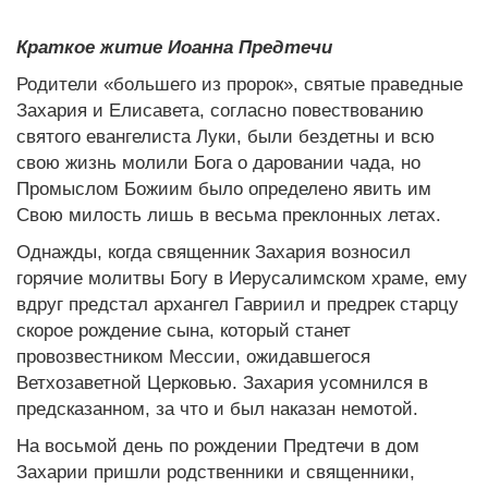
Краткое житие Иоанна Предтечи
Родители «большего из пророк», святые праведные
Захария и Елисавета, согласно повествованию
святого евангелиста Луки, были бездетны и всю
свою жизнь молили Бога о даровании чада, но
Промыслом Божиим было определено явить им
Свою милость лишь в весьма преклонных летах.
Однажды, когда священник Захария возносил
горячие молитвы Богу в Иерусалимском храме, ему
вдруг предстал архангел Гавриил и предрек старцу
скорое рождение сына, который станет
провозвестником Мессии, ожидавшегося
Ветхозаветной Церковью. Захария усомнился в
предсказанном, за что и был наказан немотой.
На восьмой день по рождении Предтечи в дом
Захарии пришли родственники и священники,