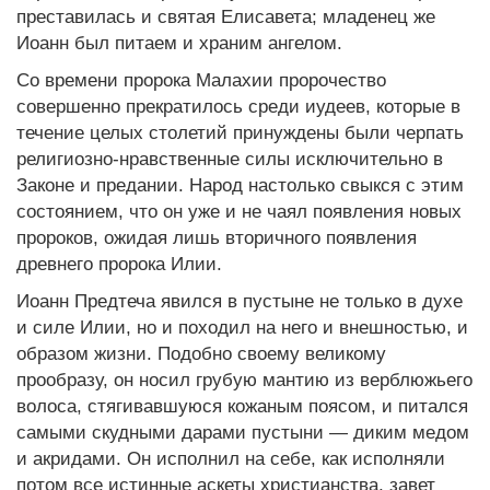
преставилась и святая Елисавета; младенец же
Иоанн был питаем и храним ангелом.
Со времени пророка Малахии пророчество
совершенно прекратилось среди иудеев, которые в
течение целых столетий принуждены были черпать
религиозно-нравственные силы исключительно в
Законе и предании. Народ настолько свыкся с этим
состоянием, что он уже и не чаял появления новых
пророков, ожидая лишь вторичного появления
древнего пророка Илии.
Иоанн Предтеча явился в пустыне не только в духе
и силе Илии, но и походил на него и внешностью, и
образом жизни. Подобно своему великому
прообразу, он носил грубую мантию из верблюжьего
волоса, стягивавшуюся кожаным поясом, и питался
самыми скудными дарами пустыни — диким медом
и акридами. Он исполнил на себе, как исполняли
потом все истинные аскеты христианства, завет