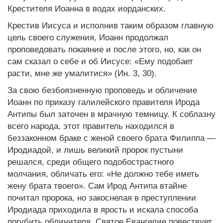
Крестителя Иоанна в водах иорданских.
Крестив Иисуса и исполнив таким образом главную
цель своего служения, Иоанн продолжал
проповедовать покаяние и после этого, но, как он
сам сказал о себе и об Иисусе: «Ему подобает
расти, мне же умалитися» (Ин. 3, 30).
За свою безбоязненную проповедь и обличение
Иоанн по приказу галилейского правителя Ирода
Антипы был заточен в мрачную темницу. К соблазну
всего народа, этот правитель находился в
беззаконном браке с женой своего брата Филиппа —
Иродиадой, и лишь великий пророк пустыни
решался, среди общего подобострастного
молчания, обличать его: «Не должно тебе иметь
жену брата твоего». Сам Ирод Антипа втайне
почитал пророка, но закоснелая в преступлении
Иродиада приходила в ярость и искала способа
погубить обличителя. Святое Евангелие повествует,