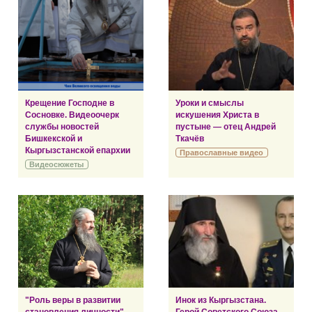
Крещение Господне в
Уроки и смыслы
Сосновке. Видеоочерк
искушения Христа в
службы новостей
пустыне — отец Андрей
Бишкекской и
Ткачёв
Кыргызстанской епархии
Православные видео
Видеосюжеты
"Роль веры в развитии
Инок из Кыргызстана.