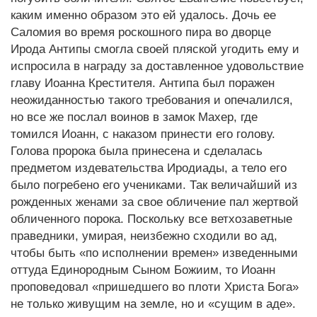
каким именно образом это ей удалось. Дочь ее
Саломия во время роскошного пира во дворце
Ирода Антипы смогла своей пляской угодить ему и
испросила в награду за доставленное удовольствие
главу Иоанна Крестителя. Антипа был поражен
неожиданностью такого требования и опечалился,
но все же послал воинов в замок Махер, где
томился Иоанн, с наказом принести его голову.
Голова пророка была принесена и сделалась
предметом издевательства Иродиады, а тело его
было погребено его учениками. Так величайший из
рожденных женами за свое обличение пал жертвой
обличенного порока. Поскольку все ветхозаветные
праведники, умирая, неизбежно сходили во ад,
чтобы быть «по исполнении времен» изведенными
оттуда Единородным Сыном Божиим, то Иоанн
проповедовал «пришедшего во плоти Христа Бога»
не только живущим на земле, но и «сущим в аде».