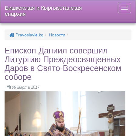
Бишкекская и Кыргызстанская
Откры
епархия
меню
Pravoslavie.kg
Новости
Епископ Даниил совершил
Литургию Преждеосвященных
Даров в Свято-Воскресенском
соборе
09 марта 2017