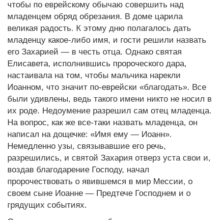
чтобы по еврейскому обычаю совершить над
младенцем обряд обрезания. В доме царила
великая радость. К этому дню полагалось дать
младенцу какое-либо имя, и гости решили назвать
его Захарией — в честь отца. Однако святая
Елисавета, исполнившись пророческого дара,
настаивала на том, чтобы мальчика нарекли
Иоанном, что значит по-еврейски «благодать». Все
были удивлены, ведь такого имени никто не носил в
их роде. Недоумение разрешил сам отец младенца.
На вопрос, как же все-таки назвать младенца, он
написал на дощечке: «Имя ему — Иоанн».
Немедленно узы, связывавшие его речь,
разрешились, и святой Захария отверз уста свои и,
воздав благодарение Господу, начал
пророчествовать о явившемся в мир Мессии, о
своем сыне Иоанне — Предтече Господнем и о
грядущих событиях.