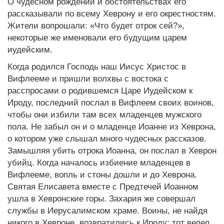
О чудесном рождении и обстоятельствах его
рассказывали по всему Хеврону и его окрестностям.
Жители вопрошали: «Что будет отрок сей?»,
некоторые же именовали его будущим царем
иудейским.
Когда родился Господь наш Иисус Христос в
Вифлееме и пришли волхвы с востока с
расспросами о родившемся Царе Иудейском к
Ироду, последний послал в Вифлеем своих воинов,
чтобы они избили там всех младенцев мужского
пола. Не забыл он и о младенце Иоанне из Хеврона,
о котором уже слышал много чудесных рассказов.
Замышляя убить отрока Иоанна, он послал в Хеврон
убийц. Когда началось избиение младенцев в
Вифлееме, вопль и стоны дошли и до Хеврона.
Святая Елисавета вместе с Предтечей Иоанном
ушла в Хевронские горы. Захария же совершал
службы в Иерусалимском храме. Воины, не найдя
никого в Хевроне, возвратились к Ироду; тот велел