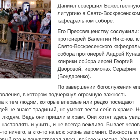
Даниил совершил Божественную
литургию в Свято-Воскресенско
кафедральном соборе.
Его Преосвященству сослужили:
протоиерей Валентин Никонов, 
Свято-Воскресенского кафедраль
собора протоиерей Андрей Кунав
клирики собора иерей Георгий
Дворовой, иеромонах Серафим
(Бондаренко).
По завершении богослужения еп
авления, в котором подчеркнул огромную важность
а к тем людям, которые впервые или редко посещают
дей не знают традиций, не умеют вести себя в храме. Н
м людям. Ведь они пришли в храм. Они хотят здесь уви
наставлять и учить, и не всегда вежливо. Бывает челов
у-то ничего, а кто-то на всю жизнь запомнит. Важность в 
рвый раз и почувствовал здесь доброе участие. Увидел,