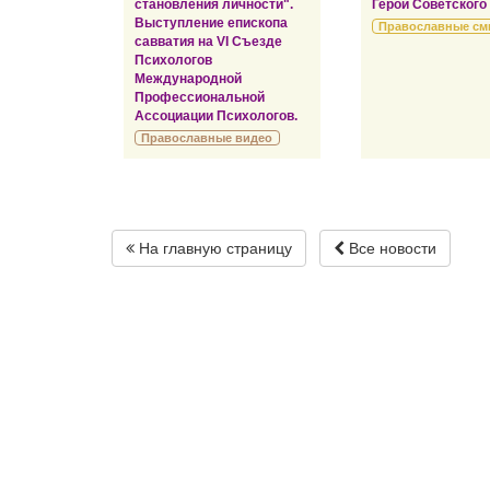
становления личности".
Герой Советского
Выступление епископа
Православные см
савватия на VI Съезде
Психологов
Международной
Профессиональной
Ассоциации Психологов.
Православные видео
На главную страницу
Все новости