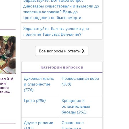
Здравствуйте. Вот такой вопрос:
динозавры существовали и вымерли до
творения человека? Ведь до
грехопадения не было смерти.
Здравствуйте. Каковы условия для
принятия Таинства Венчания?
Все вопросы и ответы
Категории вопросов
Духовная жизнь
Православная вера
шел XIV
кий
и благочестие
(360)
овное
(576)
тана».
Грехи
(298)
Крещение и
огласительные
беседы
(262)
Другие религии
Священное
(197)
Писание и