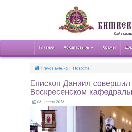
Главная
Архипастырь
Храмы
До
Pravoslavie.kg
Новости
Епископ Даниил совершил 
Воскресенском кафедраль
08 января 2018