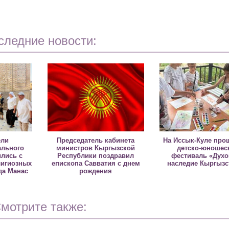
следние новости:
ели
Председатель кабинета
На Иссык-Куле про
льного
министров Кыргызской
детско-юношес
ились с
Республики поздравил
фестиваль «Дух
лигиозных
епископа Савватия с днем
наследие Кыргызс
да Манас
рождения
мотрите также: