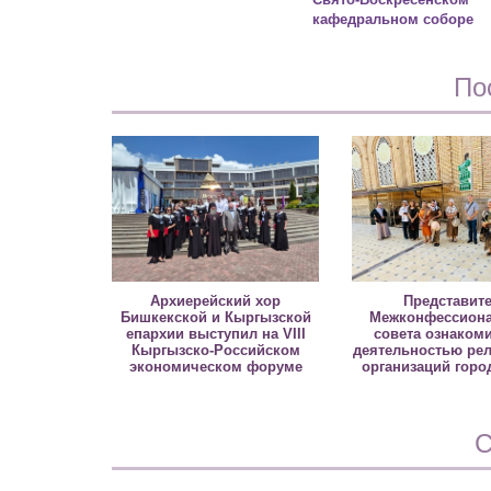
кафедральном соборе
По
Архиерейский хор
Представит
Бишкекской и Кыргызской
Межконфессиона
епархии выступил на VIII
совета ознаком
Кыргызско-Российском
деятельностью ре
экономическом форуме
организаций горо
С