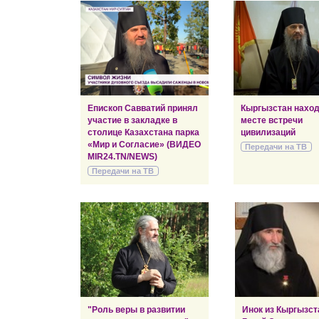
Епископ Савватий принял
Кыргызстан наход
участие в закладке в
месте встречи
столице Казахстана парка
цивилизаций
«Мир и Согласие» (ВИДЕО
Передачи на ТВ
MIR24.TN/NEWS)
Передачи на ТВ
"Роль веры в развитии
Инок из Кыргызст