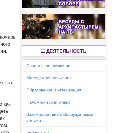
м
ключарь
ного
ин,
ДЕЯТЕЛЬНОСТЬ
Социальное служение
Молодёжное движение
ископ
Образование и катехизация
Паломнический отдел
о как
деть
Взаимодействие с Вооруженными
ек
силами
том,
 что
Библиотека