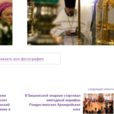
оказать все фотографии
следующая новост
ским
В Бишкекской епархии стартовал
олит
ежегодный марафон
анский
Рождественских Архиерейских
ение в
елок