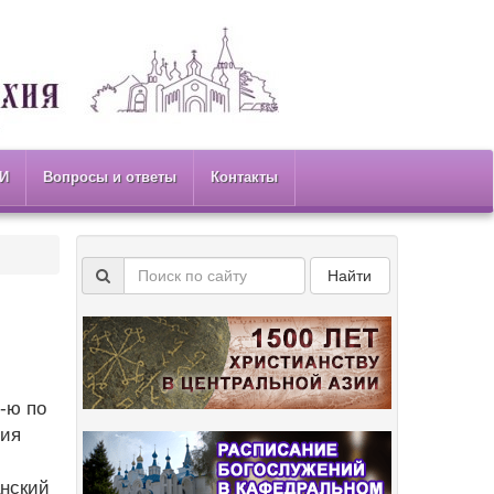
И
Вопросы и ответы
Контакты
Найти
2-ю по
ния
анский