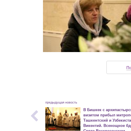
П
предыдущая новость
В Бишкек с архипастыр
визитом прибыл митроп
Ташкентский и Узбекист
Викентий. Всенощное бд
Свято-Воскресенском