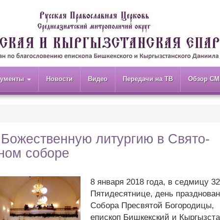
кументы
Новости
Видео
Передачи на ТВ
Обзор СМ
Божественную литургию в Свято-
ном соборе
8 января 2018 года, в седмицу 3
Пятидесятнице, день празднова
Собора Пресвятой Богородицы,
епископ Бишкекский и Кыргызст