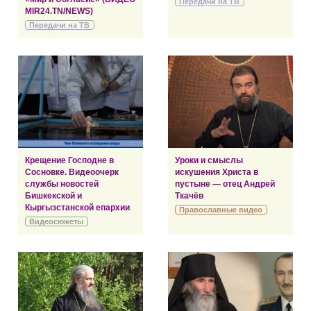
Передачи на ТВ
MIR24.TN/NEWS)
Передачи на ТВ
Крещение Господне в
Уроки и смыслы
Сосновке. Видеоочерк
искушения Христа в
службы новостей
пустыне — отец Андрей
Бишкекской и
Ткачёв
Кыргызстанской епархии
Православные видео
Видеосюжеты