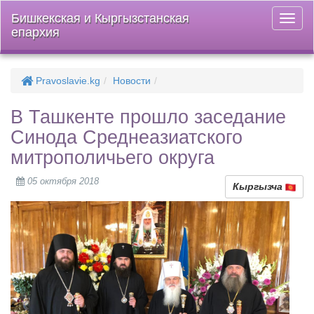
Бишкекская и Кыргызстанская
Откры
епархия
меню
Pravoslavie.kg
Новости
В Ташкенте прошло заседание
Синода Среднеазиатского
митрополичьего округа
05 октября 2018
Кыргызча