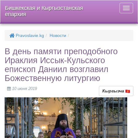
Бишкекская и Кыргызстанская
Откры
епархия
меню
Pravoslavie.kg
Новости
В день памяти преподобного
Ираклия Иссык-Кульского
епископ Даниил возглавил
Божественную литургию
10 июня 2019
Кыргызча