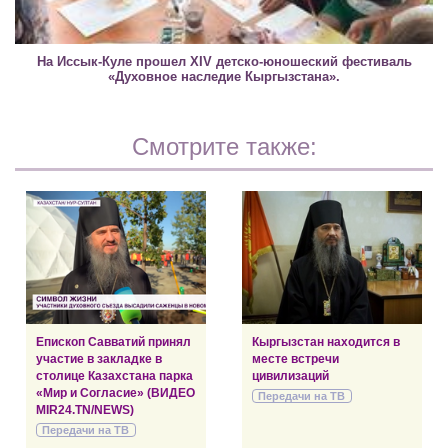
На Иссык-Куле прошел XIV детско-юношеский фестиваль
«Духовное наследие Кыргызстана».
Смотрите также:
Епископ Савватий принял
Кыргызстан находится в
участие в закладке в
месте встречи
столице Казахстана парка
цивилизаций
«Мир и Согласие» (ВИДЕО
Передачи на ТВ
MIR24.TN/NEWS)
Передачи на ТВ