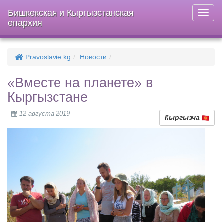
Бишкекская и Кыргызстанская
Откры
епархия
меню
Pravoslavie.kg
Новости
«Вместе на планете» в
Кыргызстане
12 августа 2019
Кыргызча