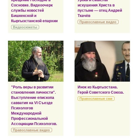
Крещение Господне в
Уроки и смыслы
Сосновке. Видеоочерк
искушения Христа в
службы новостей
пустыне — отец Андрей
Бишкекской и
Ткачёв
Кыргызстанской епархии
Православные видео
Видеосюжеты
"Роль веры в развитии
Инок из Кыргызстана.
становления личности".
Герой Советского Союза.
Выступление епископа
Православные сми
савватия на VI Съезде
Психологов
Международной
Профессиональной
Ассоциации Психологов.
Православные видео