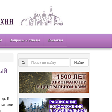
И
Вопросы и ответы
Контакты
Найти
ный
ор. К
ставили
а