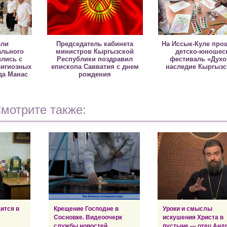
ели
Председатель кабинета
На Иссык-Куле про
льного
министров Кыргызской
детско-юношес
ились с
Республики поздравил
фестиваль «Дух
лигиозных
епископа Савватия с днем
наследие Кыргызс
да Манас
рождения
мотрите также:
ится в
Крещение Господне в
Уроки и смыслы
Сосновке. Видеоочерк
искушения Христа в
службы новостей
пустыне — отец Анд