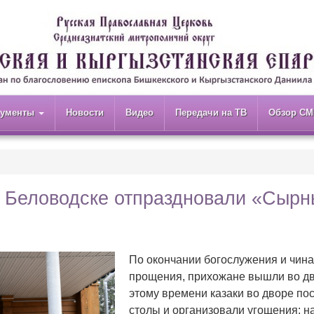
кументы
Новости
Видео
Передачи на ТВ
Обзор СМ
в Беловодске отпраздновали «Сыр
По окончании богослужения и чина
прощения, прихожане вышли во дв
этому времени казаки во дворе по
столы и организовали угощения: н