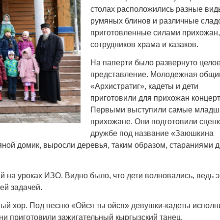
столах расположились разные вид
румяных блинов и различные сладо
приготовленные силами прихожан,
сотрудников храма и казаков.
На паперти было развернуто цело
представление. Молодежная общи
«Архистратиг», кадеты и дети
приготовили для прихожан концерт
Первыми выступили самые младш
прихожане. Они подготовили сценк
дружбе под название «Заюшкина
яной домик, выросли деревья, таким образом, стараниями д
 на уроках ИЗО. Видно было, что дети волновались, ведь 
ей задачей.
ый хор. Под песню «Ойся ты ойся» девушки-кадеты исполн
ни приготовили зажигательный кыргызский танец.