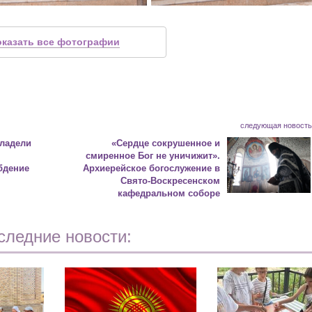
оказать все фотографии
следующая новост
владели
«Сердце сокрушенное и
смиренное Бог не уничижит».
бдение
Архиерейское богослужение в
Свято-Воскресенском
кафедральном соборе
следние новости: