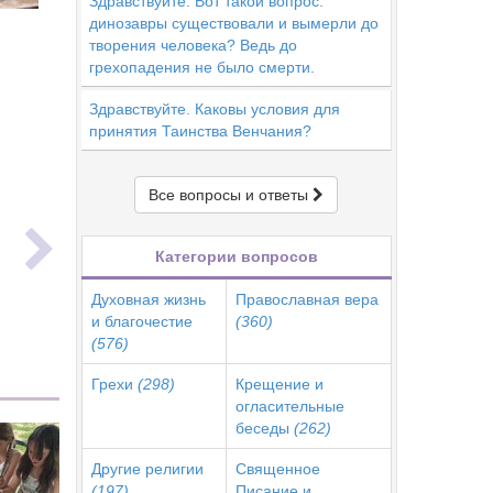
Здравствуйте. Вот такой вопрос:
динозавры существовали и вымерли до
творения человека? Ведь до
грехопадения не было смерти.
Здравствуйте. Каковы условия для
принятия Таинства Венчания?
Все вопросы и ответы
ь
Категории вопросов
Духовная жизнь
Православная вера
и благочестие
(360)
(576)
Грехи
(298)
Крещение и
огласительные
беседы
(262)
Другие религии
Священное
(197)
Писание и