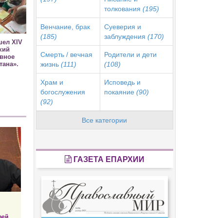
толкования
(195)
Венчание, брак
Суеверия и
(185)
заблуждения
(170)
шел XIV
кий
Смерть / вечная
Родители и дети
овное
тана».
жизнь
(111)
(108)
Храм и
Исповедь и
богослужения
покаяние
(90)
(92)
Все категории
ГАЗЕТА ЕПАРХИИ
рей