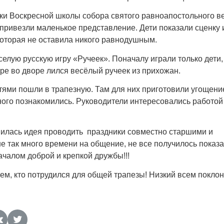
ники Воскресной школы собора святого равноапостольного в
 привезли маленькое представление. Дети показали сценку 
оторая не оставила никого равнодушным.
елую русскую игру «Ручеек». Поначалу играли только дети,
ре во дворе лился весёлый ручеек из прихожан.
тями пошли в трапезную. Там для них приготовили угощени
ного познакомились. Руководители интересовались работой
вилась идея проводить праздники совместно старшими и
так много времени на общение, не все получилось показа
началом доброй и крепкой дружбы!!!
м, кто потрудился для общей трапезы! Низкий всем поклон