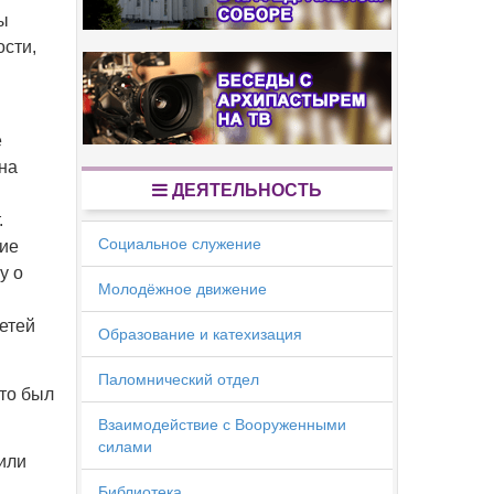
ы
сти,
е
на
ДЕЯТЕЛЬНОСТЬ
.
Социальное служение
ие
у о
Молодёжное движение
етей
Образование и катехизация
Паломнический отдел
это был
Взаимодействие с Вооруженными
силами
или
Библиотека