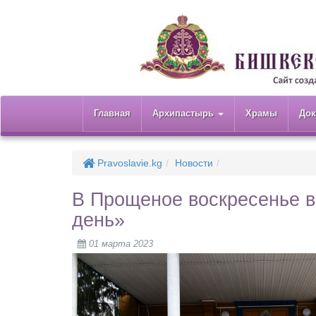
Главная
Архипастырь
Храмы
До
Pravoslavie.kg
Новости
В Прощеное воскресенье 
день»
01 марта 2023