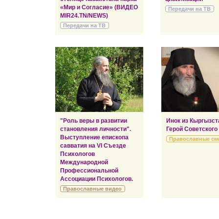
«Мир и Согласие» (ВИДЕО
Передачи на ТВ
MIR24.TN/NEWS)
Передачи на ТВ
"Роль веры в развитии
Инок из Кыргызст
становления личности".
Герой Советского
Выступление епископа
Православные см
савватия на VI Съезде
Психологов
Международной
Профессиональной
Ассоциации Психологов.
Православные видео