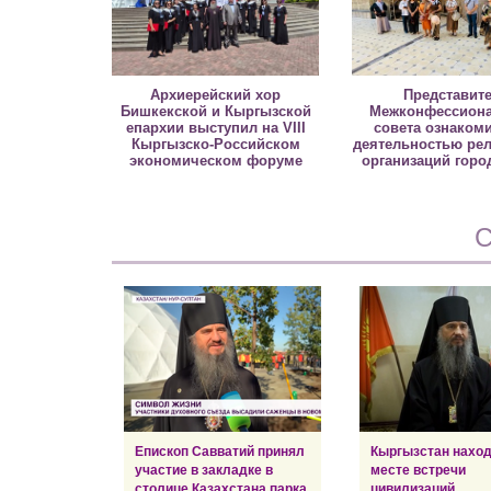
Архиерейский хор
Представит
Бишкекской и Кыргызской
Межконфессиона
епархии выступил на VIII
совета ознаком
Кыргызско-Российском
деятельностью ре
экономическом форуме
организаций горо
С
Епископ Савватий принял
Кыргызстан наход
участие в закладке в
месте встречи
столице Казахстана парка
цивилизаций