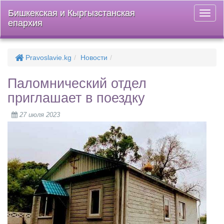
Бишкекская и Кыргызстанская
Откры
епархия
меню
Pravoslavie.kg
Новости
Паломнический отдел
приглашает в поездку
27 июля 2023