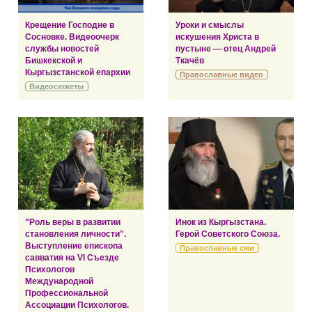
Крещение Господне в
Уроки и смыслы
Сосновке. Видеоочерк
искушения Христа в
службы новостей
пустыне — отец Андрей
Бишкекской и
Ткачёв
Кыргызстанской епархии
Православные видео
Видеосюжеты
"Роль веры в развитии
Инок из Кыргызстана.
становления личности".
Герой Советского Союза.
Выступление епископа
Православные сми
савватия на VI Съезде
Психологов
Международной
Профессиональной
Ассоциации Психологов.