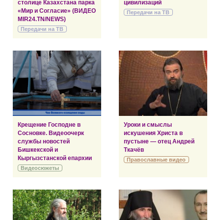
столице Казахстана парка
цивилизаций
«Мир и Согласие» (ВИДЕО
Передачи на ТВ
MIR24.TN/NEWS)
Передачи на ТВ
Крещение Господне в
Уроки и смыслы
Сосновке. Видеоочерк
искушения Христа в
службы новостей
пустыне — отец Андрей
Бишкекской и
Ткачёв
Кыргызстанской епархии
Православные видео
Видеосюжеты