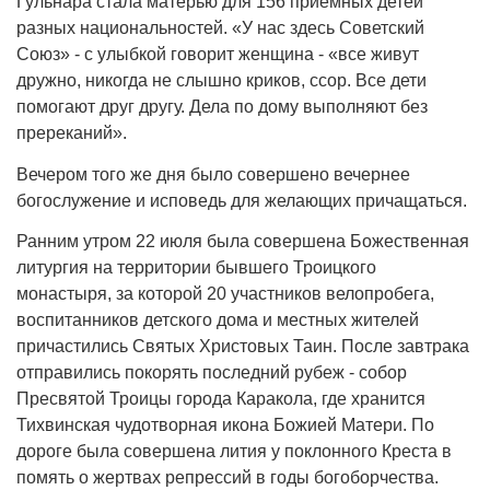
Гульнара стала матерью для 156 приемных детей
разных национальностей. «У нас здесь Советский
Союз» - с улыбкой говорит женщина - «все живут
дружно, никогда не слышно криков, ссор. Все дети
помогают друг другу. Дела по дому выполняют без
пререканий».
Вечером того же дня было совершено вечернее
богослужение и исповедь для желающих причащаться.
Ранним утром 22 июля была совершена Божественная
литургия на территории бывшего Троицкого
монастыря, за которой 20 участников велопробега,
воспитанников детского дома и местных жителей
причастились Святых Христовых Таин. После завтрака
отправились покорять последний рубеж - собор
Пресвятой Троицы города Каракола, где хранится
Тихвинская чудотворная икона Божией Матери. По
дороге была совершена лития у поклонного Креста в
помять о жертвах репрессий в годы богоборчества.