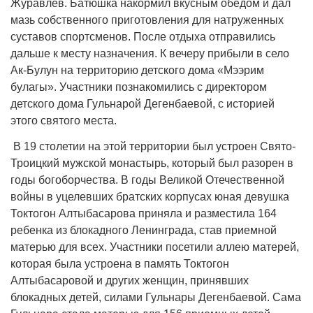
Журавлев. Батюшка накормил вкусным обедом и дал
мазь собственного приготовления для натруженных
суставов спортсменов. После отдыха отправились
дальше к месту назначения. К вечеру прибыли в село
Ак-Булун на территорию детского дома «Мээрим
булагы». Участники познакомились с директором
детского дома Гульнарой Дегенбаевой, с историей
этого святого места.
В 19 столетии на этой территории был устроен Свято-
Троицкий мужской монастырь, который был разорен в
годы богоборчества. В годы Великой Отечественной
войны в уцелевших братских корпусах юная девушка
Токтогон Алтыбасарова приняла и разместила 164
ребенка из блокадного Ленинграда, став приемной
матерью для всех. Участники посетили аллею матерей,
которая была устроена в память Токтогон
Алтыбасаровой и других женщин, принявших
блокадных детей, силами Гульнары Дегенбаевой. Сама