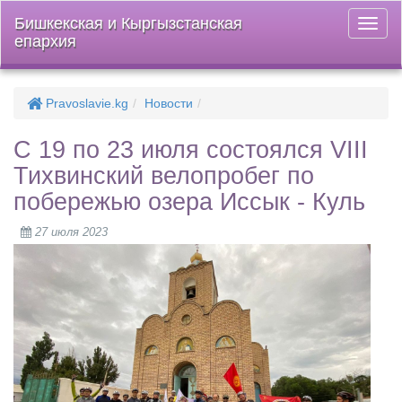
Бишкекская и Кыргызстанская
Откры
епархия
меню
Pravoslavie.kg
Новости
С 19 по 23 июля состоялся VIII
Тихвинский велопробег по
побережью озера Иссык - Куль
27 июля 2023