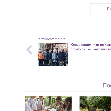
П
предыдущая новость
Юные паломники из Каза
посетили Бишкекскую е
По