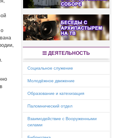
я,
вой
 о
Ивана
фодии,
ДЕЯТЕЛЬНОСТЬ
.
Социальное служение
нно
Молодёжное движение
в
Образование и катехизация
Паломнический отдел
Взаимодействие с Вооруженными
силами
Библиотека