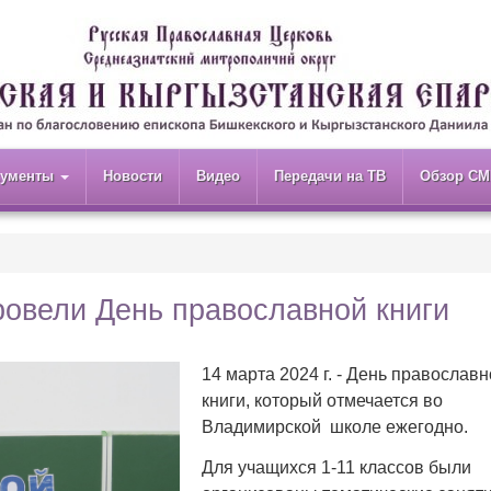
кументы
Новости
Видео
Передачи на ТВ
Обзор СМ
овели День православной книги
14 марта 2024 г. - День православ
книги, который отмечается во
Владимирской школе ежегод
Для учащихся 1-11 классов были