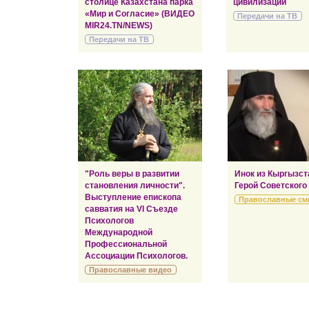
столице Казахстана парка
цивилизаций
«Мир и Согласие» (ВИДЕО
Передачи на ТВ
MIR24.TN/NEWS)
Передачи на ТВ
"Роль веры в развитии
Инок из Кыргызст
становления личности".
Герой Советского
Выступление епископа
Православные см
савватия на VI Съезде
Психологов
Международной
Профессиональной
Ассоциации Психологов.
Православные видео