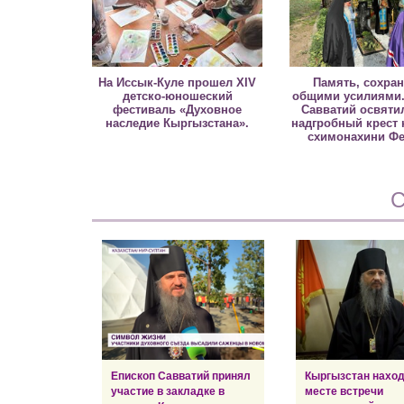
На Иссык-Куле прошел XIV
Память, сохра
детско-юношеский
общими усилиями.
фестиваль «Духовное
Савватий освяти
наследие Кыргызстана».
надгробный крест 
схимонахини Ф
С
Епископ Савватий принял
Кыргызстан наход
участие в закладке в
месте встречи