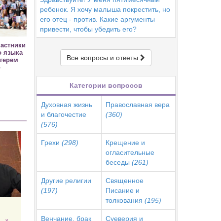
ребенок. Я хочу малыша покрестить, но
его отец - против. Какие аргументы
привести, чтобы убедить его?
частники
о языка
Все вопросы и ответы
герем
»
Категории вопросов
Духовная жизнь
Православная вера
и благочестие
(360)
(576)
Грехи
(298)
Крещение и
огласительные
беседы
(261)
Другие религии
Священное
(197)
Писание и
толкования
(195)
Венчание, брак
Суеверия и