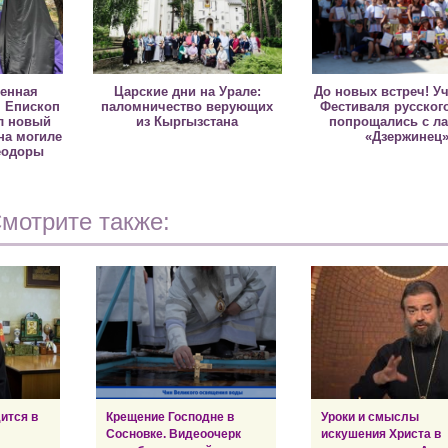
ненная
Царские дни на Урале:
До новых встреч! У
 Епископ
паломничество верующих
Фестиваля русског
л новый
из Кыргызстана
попрощались с ла
на могиле
«Дзержинец
еодоры
мотрите также:
ится в
Крещение Господне в
Уроки и смыслы
Сосновке. Видеоочерк
искушения Христа в