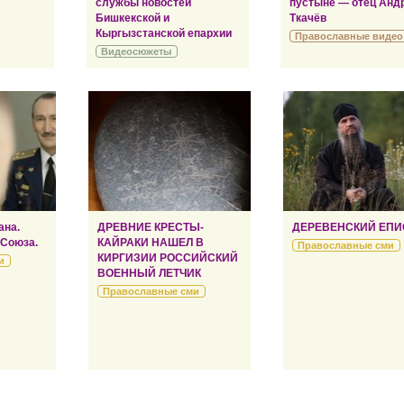
службы новостей
пустыне — отец Анд
Бишкекской и
Ткачёв
Кыргызстанской епархии
Православные видео
Видеосюжеты
ана.
ДРЕВНИЕ КРЕСТЫ-
ДЕРЕВЕНСКИЙ ЕПИ
 Союза.
КАЙРАКИ НАШЕЛ В
Православные сми
КИРГИЗИИ РОССИЙСКИЙ
и
ВОЕННЫЙ ЛЕТЧИК
Православные сми