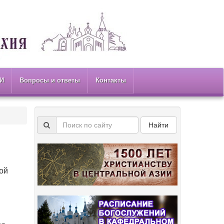
И
Вопросы и ответы
Контакты
Найти
ной
но.