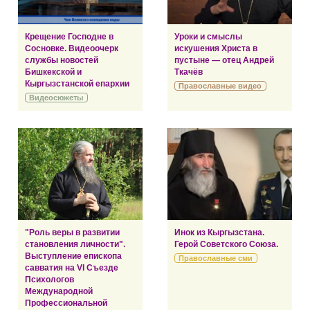
Крещение Господне в
Уроки и смыслы
Сосновке. Видеоочерк
искушения Христа в
службы новостей
пустыне — отец Андрей
Бишкекской и
Ткачёв
Кыргызстанской епархии
Православные видео
Видеосюжеты
"Роль веры в развитии
Инок из Кыргызстана.
становления личности".
Герой Советского Союза.
Выступление епископа
Православные сми
савватия на VI Съезде
Психологов
Международной
Профессиональной