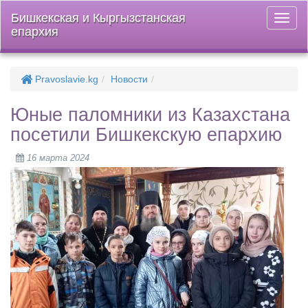
Бишкекская и Кыргызстанская
Откры
епархия
меню
Pravoslavie.kg
Новости
Юные паломники из Казахстана
посетили Бишкекскую епархию
16 марта 2024