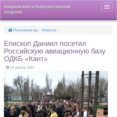
Бишкекская и Кыргызстанская
Откры
епархия
меню
Pravoslavie.kg
Новости
Епископ Даниил посетил
Российскую авиационную базу
ОДКБ «Кант»
04 апреля 2015