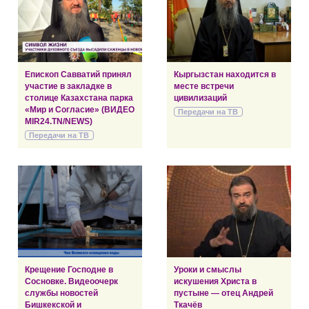
Епископ Савватий принял
Кыргызстан находится в
участие в закладке в
месте встречи
столице Казахстана парка
цивилизаций
«Мир и Согласие» (ВИДЕО
Передачи на ТВ
MIR24.TN/NEWS)
Передачи на ТВ
Крещение Господне в
Уроки и смыслы
Сосновке. Видеоочерк
искушения Христа в
службы новостей
пустыне — отец Андрей
Бишкекской и
Ткачёв