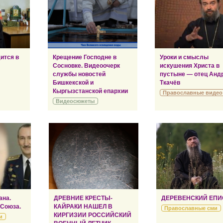
ится в
Крещение Господне в
Уроки и смыслы
Сосновке. Видеоочерк
искушения Христа в
службы новостей
пустыне — отец Анд
Бишкекской и
Ткачёв
Кыргызстанской епархии
Православные видео
Видеосюжеты
ана.
ДРЕВНИЕ КРЕСТЫ-
ДЕРЕВЕНСКИЙ ЕПИ
 Союза.
КАЙРАКИ НАШЕЛ В
Православные сми
КИРГИЗИИ РОССИЙСКИЙ
и