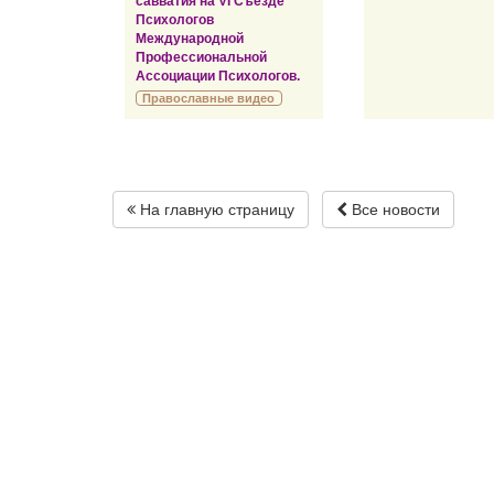
савватия на VI Съезде
Психологов
Международной
Профессиональной
Ассоциации Психологов.
Православные видео
На главную страницу
Все новости