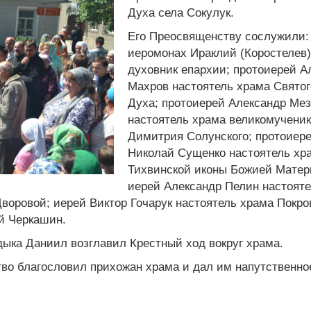
Духа села Сокулук.
Его Преосвященству сослужили:
иеромонах Ираклий (Коростелев)
духовник епархии; протоиерей А
Махров настоятель храма Святог
Духа; протоиерей Александр Ме
настоятель храма великомучени
Димитрия Солунского; протоиер
Николай Сущенко настоятель хр
Тихвинской иконы Божией Матер
иерей Александр Пелин настоят
воровой; иерей Виктор Гочарук настоятель храма Покро
й Черкашин.
дыка Даниил возглавил Крестный ход вокруг храма.
во благословил прихожан храма и дал им напутственно