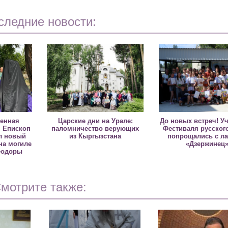
следние новости:
ненная
Царские дни на Урале:
До новых встреч! У
 Епископ
паломничество верующих
Фестиваля русског
л новый
из Кыргызстана
попрощались с ла
на могиле
«Дзержинец
еодоры
мотрите также: