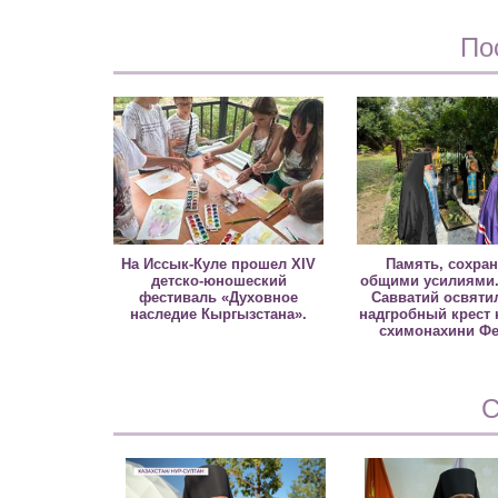
По
На Иссык-Куле прошел XIV
Память, сохра
детско-юношеский
общими усилиями.
фестиваль «Духовное
Савватий освяти
наследие Кыргызстана».
надгробный крест 
схимонахини Ф
С