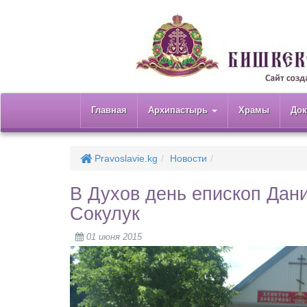
Главная
Архипастырь
Храмы
До
Pravoslavie.kg
Новости
В Духов день епископ Дан
Сокулук
01 июня 2015