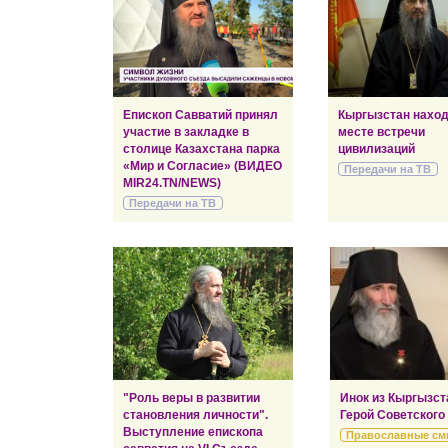
Епископ Савватий принял
Кыргызстан наход
участие в закладке в
месте встречи
столице Казахстана парка
цивилизаций
«Мир и Согласие» (ВИДЕО
Передачи на ТВ
MIR24.TN/NEWS)
Передачи на ТВ
"Роль веры в развитии
Инок из Кыргызст
становления личности".
Герой Советского
Выступление епископа
Православные см