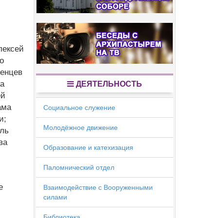
лексей
о
зенцев
ка
ДЕЯТЕЛЬНОСТЬ
ей
ама
Социальное служение
и;
Молодёжное движение
ель
ва
Образование и катехизация
Паломнический отдел
е
Взаимодействие с Вооруженными
силами
Библиотека