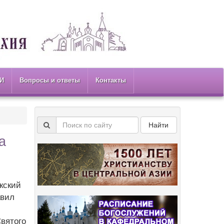
И
Вопросы и ответы
Контакты
Найти
а
кский
авил
вятого