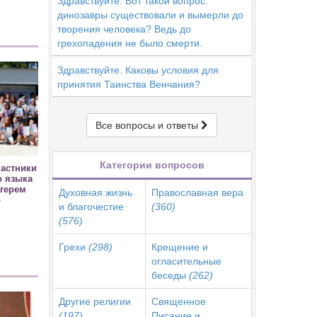
Здравствуйте. Вот такой вопрос:
динозавры существовали и вымерли до
творения человека? Ведь до
грехопадения не было смерти.
Здравствуйте. Каковы условия для
принятия Таинства Венчания?
Все вопросы и ответы
Категории вопросов
частники
о языка
герем
Духовная жизнь
Православная вера
»
и благочестие
(360)
(576)
Грехи
(298)
Крещение и
огласительные
беседы
(262)
Другие религии
Священное
(197)
Писание и