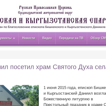
кументы
Новости
Видео
Передачи на ТВ
Обзор СМ
иил посетил храм Святого Духа сел
1 июня 2015 года, епископ Бишке
и Кыргызстанский Даниил возгл
Божественную литургию в
Престольный праздник в храме С