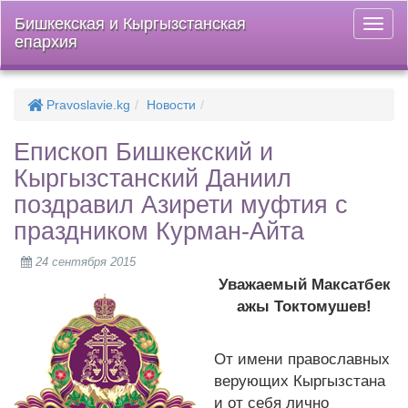
Бишкекская и Кыргызстанская
Откры
епархия
меню
Pravoslavie.kg
Новости
Епископ Бишкекский и
Кыргызстанский Даниил
поздравил Азирети муфтия с
праздником Курман-Айта
24 сентября 2015
Уважаемый Максатбек
ажы Токтомушев!
От имени православных
верующих Кыргызстана
и от себя лично