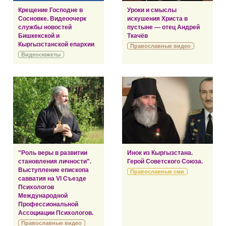
Крещение Господне в
Уроки и смыслы
Сосновке. Видеоочерк
искушения Христа в
службы новостей
пустыне — отец Андрей
Бишкекской и
Ткачёв
Кыргызстанской епархии
Православные видео
Видеосюжеты
"Роль веры в развитии
Инок из Кыргызстана.
становления личности".
Герой Советского Союза.
Выступление епископа
Православные сми
савватия на VI Съезде
Психологов
Международной
Профессиональной
Ассоциации Психологов.
Православные видео