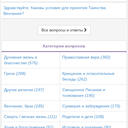
Здравствуйте. Каковы условия для принятия Таинства
Венчания?
Все вопросы и ответы
Категории вопросов
Духовная жизнь и
Православная вера
(360)
благочестие
(576)
Грехи
(298)
Крещение и огласительные
беседы
(262)
Другие религии
(197)
Священное Писание и
толкования
(195)
Венчание, брак
(185)
Суеверия и заблуждения
(170)
Смерть / вечная жизнь
(111)
Родители и дети
(108)
Храм и богослужения
(92)
Исповедь и покаяние
(90)