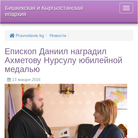
Бишкекская и Кыргызстанская
Откры
епархия
меню
Pravoslavie.kg
Новости
Епископ Даниил наградил
Ахметову Нурсулу юбилейной
медалью
13 января 2016