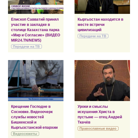
Епископ Савватий принял
Кыргызстан находится в
участие в закладке в
месте встречи
столице Казахстана парка
цивилизаций
«Мир и Согласие» (ВИДЕО
Передачи на ТВ
MIR24.TN/NEWS)
Передачи на ТВ
Крещение Господне в
Уроки и смыслы
Сосновке. Видеоочерк
искушения Христа в
службы новостей
пустыне — отец Андрей
Бишкекской и
Ткачёв
Кыргызстанской епархии
Православные видео
Видеосюжеты