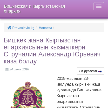
Бишкекская и Кыргызстанская
Откры
епархия
меню
Pravoslavie.kg
Новости
Бишкек жана Кыргызстан
епархиясынын кызматкери
Стручалин Александр Юрьевич
каза болду
24 июля 2018
На русском
2018-жылдын 23-
июлунда кырк эки жаш
курагында Бишкек жана
Кыргызстан
епархиясынын
кызматкери Стручалин