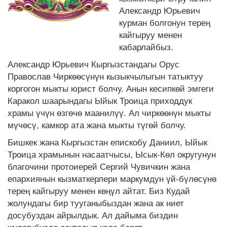
Александр Юрьевич
курман болгонун терең
кайгыруу менен
кабарлайбыз.
Александр Юрьевич Кыргызстандагы Орус
Православ Чиркөөсүнүн кызыкчылыгын татыктуу
коргогон мыкты юрист болчу. Анын кесипкөй эмгеги
Каракол шаарындагы Ыйык Троица приходдук
храмы үчүн өзгөчө маанилүү. Ал чиркөөнүн мыкты
мүчөсү, камкор ата жана мыкты түгөй болчу.
Бишкек жана Кыргызстан епискобу Даниил, Ыйык
Троица храмынын насаатчысы, Ысык-Көл округунун
благочини протоиерей Сергий Чувичкин жана
епархиянын кызматкерлери маркумдун үй-бүлөсүнө
терең кайгыруу менен көңүл айтат. Биз Кудай
жолундагы бир тууганыбыздан жана ак ниет
досубуздан айрылдык. Ал дайыма биздин