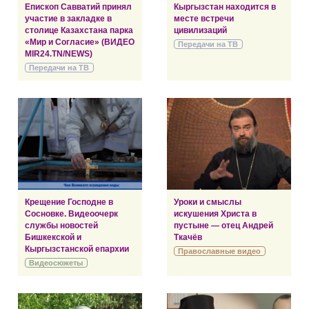
Епископ Савватий принял
Кыргызстан находится в
участие в закладке в
месте встречи
столице Казахстана парка
цивилизаций
«Мир и Согласие» (ВИДЕО
Передачи на ТВ
MIR24.TN/NEWS)
Передачи на ТВ
Крещение Господне в
Уроки и смыслы
Сосновке. Видеоочерк
искушения Христа в
службы новостей
пустыне — отец Андрей
Бишкекской и
Ткачёв
Кыргызстанской епархии
Православные видео
Видеосюжеты