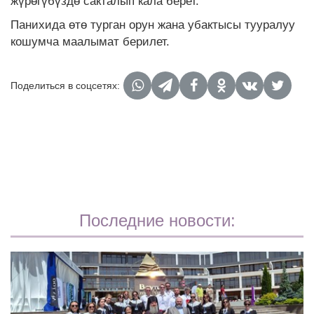
жүрөгүбүздө сакталып кала берет.
Панихида өтө турган орун жана убактысы тууралуу
кошумча маалымат берилет.
Поделиться в соцсетях:
Последние новости: