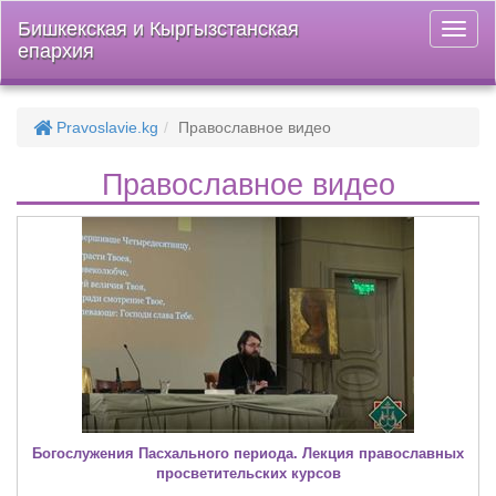
Бишкекская и Кыргызстанская
Откры
епархия
меню
Pravoslavie.kg
Православное видео
Православное видео
Богослужения Пасхального периода. Лекция православных
просветительских курсов