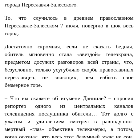
города Переславля-Залесского.
То, что случилось в древнем православном
Переславле-Залесском 7 июля, повергло в шок весь
город.
Достаточно скромная, если не сказать бедная,
обитель мгновенно стала «звездой» телеэкрана,
предметом досужих разговоров всей страны, что,
безусловно, только усугубляло скорбь православных
переславцев, не знающих, чем избыть свое
безмерное горе.
– Что вы скажете об игумене Данииле? – спросил
репортер одного из центральных каналов
телевидения послушника обители… Тот долго с
ужасом и удивлением смотрел в равнодушно-
мертвый «глаз» объектива телекамеры, а потом,
когда осознал, что весь этот безумный ужас не сон,