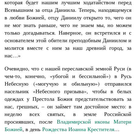
которая будет нашим лучшим ходатайством перед
Всевышним за отца Даниила. Теперь, находящемуся
в любви Божией, отцу Даниилу открыто то, чего он
не мог знать раньше, чего не знаем мы, но можем
только догадываться. Наверное, он встретился и с
основателем этой обители преподобным Даниилом и
молится вместе с ним за наш древний город, за
нас…»
Очевидно, что с нашей переславской земной Руси (в
чем-то, конечно, «убогой и бессильной») в Русь
Небесную («могучую и обильную») отправился
насельник «Небесного призыва», чтобы в белых
одеждах у Престола Божия предстательствовать за
нас, грешных, – он займет там достойное место: в
неделю всех святых, в земле Российской
просиявших, после
Владимирской иконы Матери
Божией
, в день
Рождества Иоанна Крестителя
…