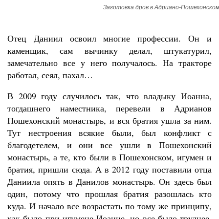
Заготовка дров в Адриано-Пошехонско
Отец Даниил освоил многие профессии. Он и
каменщик, сам вычинку делал, штукатурил,
замечательно все у него получалось. На тракторе
работал, сеял, пахал…
В 2009 году случилось так, что владыку Иоанна,
тогдашнего наместника, перевели в Адрианов
Пошехонский монастырь, и вся братия ушла за ним.
Тут нестроения всякие были, был конфликт с
благодетелем, и они все ушли в Пошехонский
монастырь, а те, кто были в Пошехонском, игумен и
братия, пришли сюда. А в 2012 году поставили отца
Даниила опять в Данилов монастырь. Он здесь был
один, потому что прошлая братия разошлась кто
куда. И начало все возрастать по тому же принципу,
как было при игумене Иоанне, но все было труднее.