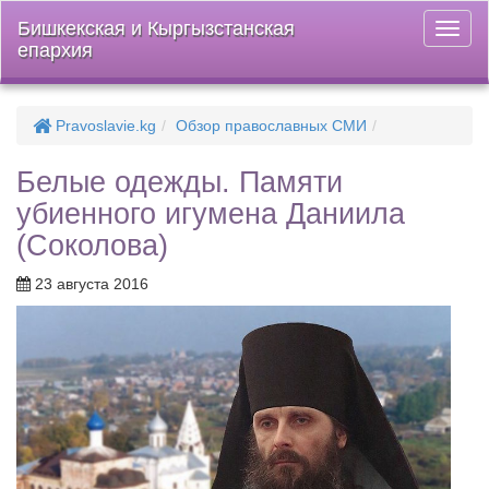
Бишкекская и Кыргызстанская
Откры
епархия
меню
Pravoslavie.kg
Обзор православных СМИ
Белые одежды. Памяти
убиенного игумена Даниила
(Соколова)
23 августа 2016