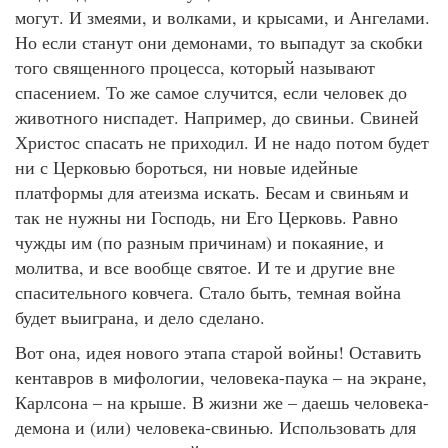
могут. И змеями, и волками, и крысами, и Ангелами.
Но если станут они демонами, то выпадут за скобки
того священного процесса, который называют
спасением. То же самое случится, если человек до
животного ниспадет. Например, до свиньи. Свиней
Христос спасать не приходил. И не надо потом будет
ни с Церковью бороться, ни новые идейные
платформы для атеизма искать. Бесам и свиньям и
так не нужны ни Господь, ни Его Церковь. Равно
чужды им (по разным причинам) и покаяние, и
молитва, и все вообще святое. И те и другие вне
спасительного ковчега. Стало быть, темная война
будет выиграна, и дело сделано.
Вот она, идея нового этапа старой войны! Оставить
кентавров в мифологии, человека-паука – на экране,
Карлсона – на крыше. В жизни же – даешь человека-
демона и (или) человека-свинью. Использовать для