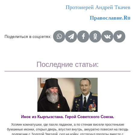
Протоиерей Андрей Ткачев
Православие.Ru
Поделиться в соцсетях:
Последние статьи:
Инок из Кыргызстана. Герой Советского Союза.
Хозяин комнатушки, где пахло ладаном, а по стенам висели простенькие
бумажные иконки, открыл дверь, впустил внутрь, аккуратно повесил на гвоздь
подрясник с Золотой Звездой, сел на койку, отстегнул протезы вместе с