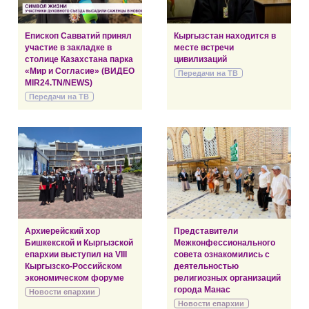
Епископ Савватий принял
Кыргызстан находится в
участие в закладке в
месте встречи
столице Казахстана парка
цивилизаций
«Мир и Согласие» (ВИДЕО
Передачи на ТВ
MIR24.TN/NEWS)
Передачи на ТВ
Архиерейский хор
Представители
Бишкекской и Кыргызской
Межконфессионального
епархии выступил на VIII
совета ознакомились с
Кыргызско-Российском
деятельностью
экономическом форуме
религиозных организаций
города Манас
Новости епархии
Новости епархии