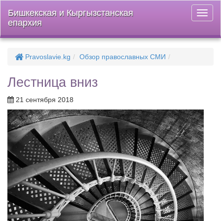
Бишкекская и Кыргызстанская
Откры
епархия
меню
Pravoslavie.kg
Обзор православных СМИ
Лестница вниз
21 сентября 2018