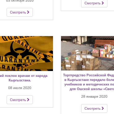
03 октября 2020
Смотреть
Смотреть
Торгпредство Российской Фе
ий поклон врачам от народа
в Кыргызстане передало боле
Кыргызстана.
учебников и методических п
08 июля 2020
для Ошской школы «Свет
28 января 2020
Смотреть
Смотреть