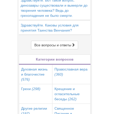
Здравствуйте. Вот такой вопрос:
динозавры существовали и вымерли до
творения человека? Ведь до
грехопадения не было смерти.
Здравствуйте. Каковы условия для
принятия Таинства Венчания?
Все вопросы и ответы
Категории вопросов
Духовная жизнь
Православная вера
и благочестие
(360)
(576)
Грехи
(298)
Крещение и
огласительные
беседы
(262)
Другие религии
Священное
(197)
Писание и