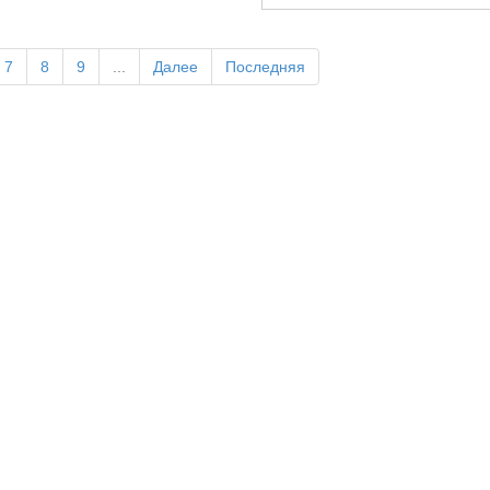
7
8
9
...
Далее
Последняя