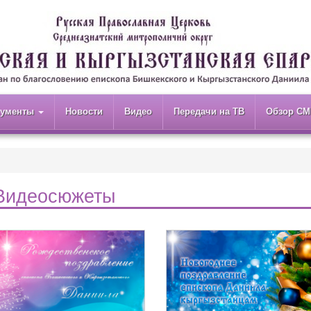
кументы
Новости
Видео
Передачи на ТВ
Обзор СМ
Видеосюжеты