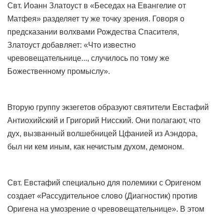
Свт. Иоанн Златоуст в «Беседах на Евангелие от
Матфея» разделяет ту же точку зрения. Говоря о
предсказании волхвами Рождества Спасителя,
Златоуст добавляет: «Что известно
чревовещательнице..., случилось по тому же
Божественному промыслу».
Вторую группу экзегетов образуют святители Евстафий
Антиохийский и Григорий Нисский. Они полагают, что
дух, вызванный волшебницей Цфанией из Аэндора,
был ни кем иным, как нечистым духом, демоном.
Свт. Евстафий специально для полемики с Оригеном
создает «Рассудительное слово (Диагностик) против
Оригена на умозрение о чревовещательнице». В этом