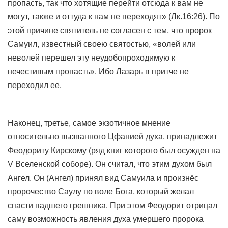
пропасть, так что хотящие перейти отсюда к вам не
могут, также и оттуда к нам не переходят» (Лк.16:26). По
этой причине святитель не согласен с тем, что пророк
Самуил, известный своею святостью, «волей или
неволей перешел эту неудобопроходимую к
нечестивым пропасть». Ибо Лазарь в притче не
переходил ее.
Наконец, третье, самое экзотичное мнение
относительно вызванного Цфанией духа, принадлежит
Феодориту Кирскому (ряд книг которого был осужден на
V Вселенской соборе). Он считал, что этим духом был
Ангел. Он (Ангел) принял вид Самуила и произнёс
пророчество Саулу по воле Бога, который желал
спасти падшего грешника. При этом Феодорит отрицал
саму возможность явления духа умершего пророка