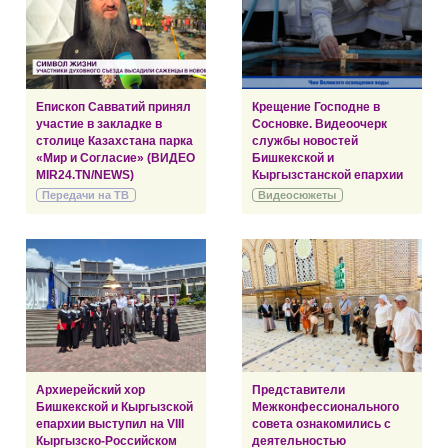
Епископ Савватий принял
Крещение Господне в
участие в закладке в
Сосновке. Видеоочерк
столице Казахстана парка
службы новостей
«Мир и Согласие» (ВИДЕО
Бишкекской и
MIR24.TN/NEWS)
Кыргызстанской епархии
Передачи на ТВ
Видеосюжеты
Архиерейский хор
Представители
Бишкекской и Кыргызской
Межконфессионального
епархии выступил на VIII
совета ознакомились с
Кыргызско-Российском
деятельностью