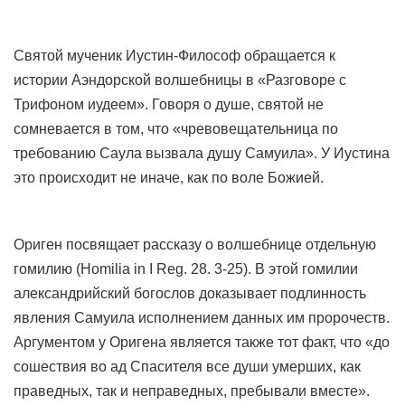
Святой мученик Иустин-Философ обращается к
истории Аэндорской волшебницы в «Разговоре с
Трифоном иудеем». Говоря о душе, святой не
сомневается в том, что «чревовещательница по
требованию Саула вызвала душу Самуила». У Иустина
это происходит не иначе, как по воле Божией.
Ориген посвящает рассказу о волшебнице отдельную
гомилию (Homilia in I Reg. 28. 3-25). В этой гомилии
александрийский богослов доказывает подлинность
явления Самуила исполнением данных им пророчеств.
Аргументом у Оригена является также тот факт, что «до
сошествия во ад Спасителя все души умерших, как
праведных, так и неправедных, пребывали вместе».