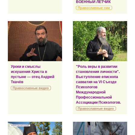
ВОЕННЫЙ ЛЕТЧИК
Православные сми
Уроки и смыслы
"Роль веры в развитии
искушения Христа в
становления личности".
пустыне — отец Андрей
Выступление епископа
Ткачёв
савватия на VI Съезде
Психологов
Православные видео
Международной
Профессиональной
Ассоциации Психологов.
Православные видео