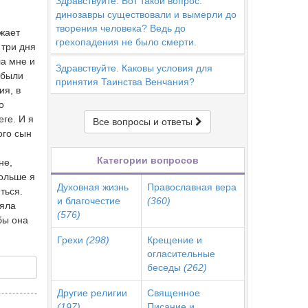
Здравствуйте. Вот такой вопрос:
динозавры существовали и вымерли до
творения человека? Ведь до
ажает
грехопадения не было смерти.
 три дня
ла мне и
Здравствуйте. Каковы условия для
 были
принятия Таинства Венчания?
ия, в
о
ге. И я
Все вопросы и ответы
ого сын
Категории вопросов
не,
Больше я
Духовная жизнь
Православная вера
ться.
и благочестие
(360)
ляла
(576)
бы она
Грехи
(298)
Крещение и
огласительные
беседы
(262)
Другие религии
Священное
(197)
Писание и