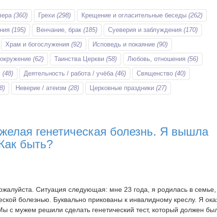
вера
(360)
Грехи
(298)
Крещение и огласительные беседы
(262)
ания
(195)
Венчание, брак
(185)
Суеверия и заблуждения
(170)
Храм и богослужения
(92)
Исповедь и покаяние
(90)
 окружение
(62)
Таинства Церкви
(58)
Любовь, отношения
(56)
м
(48)
Деятельность / работа / учёба
(46)
Священство
(40)
8)
Неверие / атеизм
(28)
Церковные праздники
(27)
яжелая генетическая болезнь. Я вышла
 Как быть?
ожалуйста. Ситуация следующая: мне 23 года, я родилась в семье,
ской болезнью. Буквально прикованы к инвалидному креслу. Я ока
ы с мужем решили сделать генетический тест, который должен бы