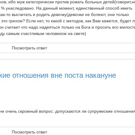
нов, ибо муж категорически против рожать больных детей(говорит,н
96 % унаследовано. На данный момент, единственный способ иметь
как-то высчитать и родить девочку(девочки не болеют, они только
это грехом? Если нет, то какой с методов, как Вам кажется, будет 
н считает что надо надеяться только на Бога и просить его милости.
буду самым счастливым человеком на свете)
Посмотреть ответ
кие отношения вне поста накануне
не очень скромный вопрос: допускаются ли супружеские отношени
Посмотреть ответ