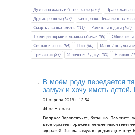
Духовная жизнь и благочестие
(576)
Православная 
Другие религии
(197)
Священное Писание и толков
Смерть / вечная жизнь
(111)
Родители и дети
(108)
Традиции церкви и ложные обычаи
(85)
Общество и
Святые и иконы
(54)
Пост
(50)
Магия / оккультиз
Причастие
(36)
Увлечения / досуг
(30)
Епархия
(2
В моём роду передается т
замуж и хочу иметь детей.
01 апреля 2019 г. 12:54
Фітас Наталія
Вопрос:
Здравствуйте, батюшка. Помогите, п
двое братьев поражены неизлечимой генетиче
здоровой. Вышла замуж в предыдущем году. М