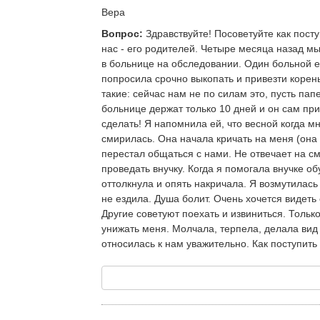
Вера
Вопрос:
Здравствуйте! Посоветуйте как посту
нас - его родителей. Четыре месяца назад мы
в больнице на обследовании. Один больной е
попросила срочно выкопать и привезти корень
такие: сейчас нам не по силам это, пусть пап
больнице держат только 10 дней и он сам прие
сделать! Я напомнила ей, что весной когда м
смирилась. Она начала кричать на меня (она 
перестал общаться с нами. Не отвечает на см
проведать внучку. Когда я помогала внучке об
оттолкнула и опять накричала. Я возмутилась
не ездила. Душа болит. Очень хочется видеть
Другие советуют поехать и извиниться. Тольк
унижать меня. Молчала, терпела, делала вид 
относилась к нам уважительно. Как поступить