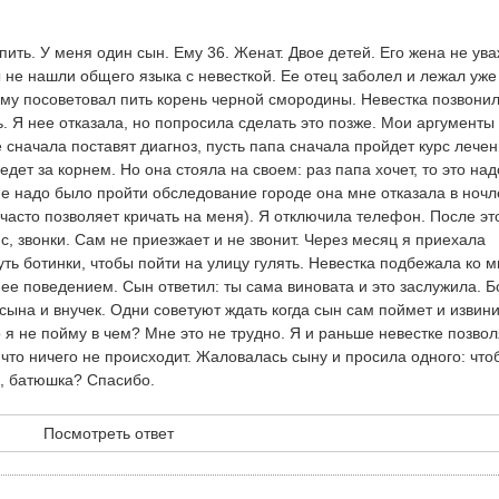
пить. У меня один сын. Ему 36. Женат. Двое детей. Его жена не ув
 не нашли общего языка с невесткой. Ее отец заболел и лежал уже
му посоветовал пить корень черной смородины. Невестка позвони
. Я нее отказала, но попросила сделать это позже. Мои аргументы
е сначала поставят диагноз, пусть папа сначала пройдет курс лечен
дет за корнем. Но она стояла на своем: раз папа хочет, то это над
не надо было пройти обследование городе она мне отказала в ночле
часто позволяет кричать на меня). Я отключила телефон. После эт
с, звонки. Сам не приезжает и не звонит. Через месяц я приехала
уть ботинки, чтобы пойти на улицу гулять. Невестка подбежала ко м
 ее поведением. Сын ответил: ты сама виновата и это заслужила. 
 сына и внучек. Одни советуют ждать когда сын сам поймет и извини
о я не пойму в чем? Мне это не трудно. Я и раньше невестке позво
что ничего не происходит. Жаловалась сыну и просила одного: что
 , батюшка? Спасибо.
Посмотреть ответ