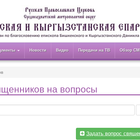
кументы
Новости
Видео
Передачи на ТВ
Обзор СМ
ов
ященников на вопросы
Задать вопрос свяще