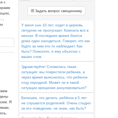
ся с
 храме
Задать вопрос священнику
рошло,
..,
бы
У меня сын 10 лет, ходит в церковь,
литургии не пропускает. Комната вся в
иконах. В последнее время боится
дома один находиться. Говорит, что как
будто за ним кто-то наблюдает. Как
быть? Помогите, я ему объясню с
ваших слов.
Здравствуйте! Сложилась такая
ситуация: мы покрестили ребенка, а
через время выяснилось, что ребенок
отцу неродной. Может ли в такой
ситуации крещение аннулироваться?
ужем
ждены
Батюшка, что делать: ребёнок в 5 лет
всем. Я
не слушается родителей. Очень стыдно
нимаю,
за его поведение, не знаю, как быть?
юсь,