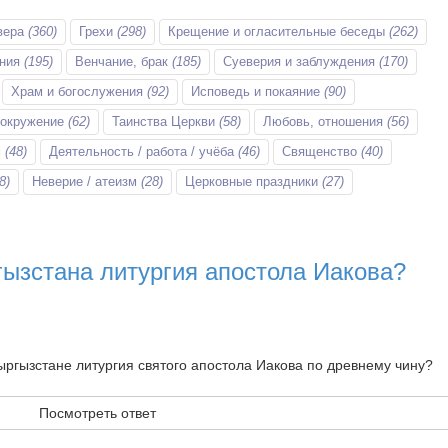
вера
(360)
Грехи
(298)
Крещение и огласительные беседы
(262)
ания
(195)
Венчание, брак
(185)
Суеверия и заблуждения
(170)
Храм и богослужения
(92)
Исповедь и покаяние
(90)
 окружение
(62)
Таинства Церкви
(58)
Любовь, отношения
(56)
м
(48)
Деятельность / работа / учёба
(46)
Священство
(40)
8)
Неверие / атеизм
(28)
Церковные праздники
(27)
гызстана литургия апостола Иакова?
Кыргызстане литургия святого апостола Иакова по древнему чину?
Посмотреть ответ