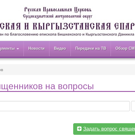
кументы
Новости
Видео
Передачи на ТВ
Обзор СМ
ов
ященников на вопросы
Задать вопрос свяще