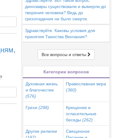
Здравствуйте. Вот такой вопрос:
динозавры существовали и вымерли до
творения человека? Ведь до
грехопадения не было смерти.
Здравствуйте. Каковы условия для
принятия Таинства Венчания?
дням,
Все вопросы и ответы
Категории вопросов
?
Духовная жизнь
Православная вера
и благочестие
(360)
(576)
Грехи
(298)
Крещение и
огласительные
беседы
(262)
Другие религии
Священное
(197)
Писание и