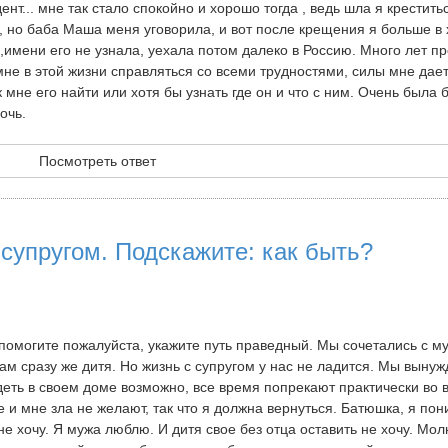
удент... мне так стало спокойно и хорошо тогда , ведь шла я крестить
я, но баба Маша меня уговорила, и вот после крещения я больше в
,имени его не узнала, уехала потом далеко в Россию. Много лет п
не в этой жизни справляться со всеми трудностями, силы мне дает.
мне его найти или хотя бы узнать где он и что с ним. Очень была 
очь.
Посмотреть ответ
 супругом. Подскажите: как быть?
помогите пожалуйста, укажите путь праведный. Мы сочетались с м
ам сразу же дитя. Но жизнь с супругом у нас не ладится. Мы выну
деть в своем доме возможно, все время попрекают практически во 
е и мне зла не желают, так что я должна вернуться. Батюшка, я по
не хочу. Я мужа люблю. И дитя свое без отца оставить не хочу. Мол