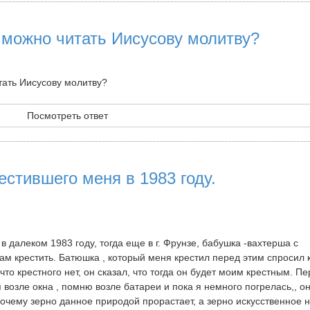
 можно читать Иисусову молитву?
тать Иисусову молитву?
Посмотреть ответ
естившего меня в 1983 году.
в далеком 1983 году, тогда еще в г. Фрунзе, бабушка -вахтерша с
м крестить. Батюшка , который меня крестил перед этим спросил к
что крестного нет, он сказал, что тогда он будет моим крестным. П
возле окна , помню возле батареи и пока я немного погрелась,, он
почему зерно данное природой прорастает, а зерно искусственное 