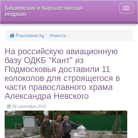
Бишкекская и Кыргызстанская
Откры
епархия
меню
Pravoslavie.kg
Новости
На российскую авиационную
базу ОДКБ "Кант" из
Подмосковья доставили 11
колоколов для строящегося в
части православного храма
Александра Невского
28 сентября 2016