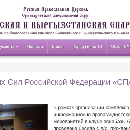
кументы
Новости
Видео
Передачи на ТВ
Обзор СМ
ых Сил Российской Федерации «С
В рамках организации комплекса
информационно-пропагандистск
мероприятий в клубе авиабазы 
проведена беседа с л/с, граждан