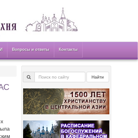
И
Вопросы и ответы
Контакты
Найти
ПАС
их
была
ским