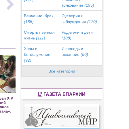
толкования
(195)
Венчание, брак
Суеверия и
(185)
заблуждения
(170)
Смерть / вечная
Родители и дети
жизнь
(111)
(108)
Храм и
Исповедь и
богослужения
покаяние
(90)
(92)
Все категории
ГАЗЕТА ЕПАРХИИ
шел XIV
кий
овное
тана».