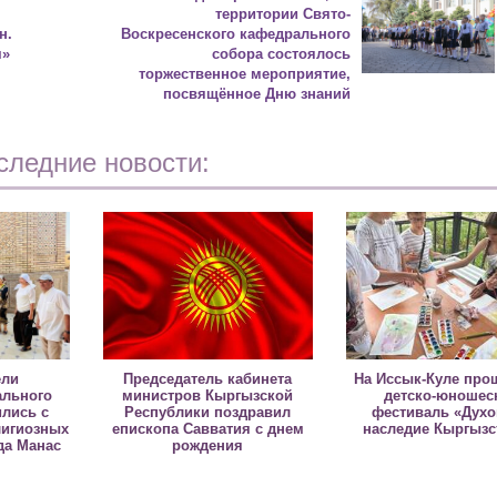
территории Свято-
н.
Воскресенского кафедрального
м»
собора состоялось
торжественное мероприятие,
посвящённое Дню знаний
следние новости:
ели
Председатель кабинета
На Иссык-Куле про
льного
министров Кыргызской
детско-юношес
ились с
Республики поздравил
фестиваль «Дух
лигиозных
епископа Савватия с днем
наследие Кыргызс
да Манас
рождения