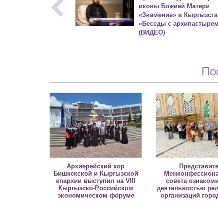
иконы Божией Матери
«Знамение» в Кыргызста
«Беседы с архипастыре
(ВИДЕО)
По
Архиерейский хор
Представит
Бишкекской и Кыргызской
Межконфессиона
епархии выступил на VIII
совета ознаком
Кыргызско-Российском
деятельностью ре
экономическом форуме
организаций горо