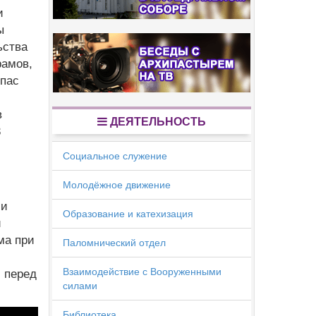
и
ы
ьства
рамов,
Спас
в
ДЕЯТЕЛЬНОСТЬ
3
Социальное служение
Молодёжное движение
ми
Образование и катехизация
и
ма при
Паломнический отдел
Взаимодействие с Вооруженными
 перед
силами
Библиотека