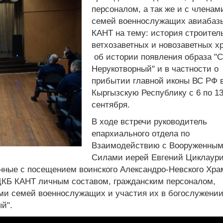
персоналом, а так же и с членам
семей военнослужащих авиабаз
КАНТ на тему: история строител
ветхозаветных и новозаветных х
об истории появления образа "
Нерукотворный" и в частности о
прибытии главной иконы ВС РФ 
Кыргызскую Республику с 6 по 1
сентября.
В ходе встречи руководитель
епархиального отдела по
Взаимодействию с Вооруженны
Силами иерей Евгений Циклаур
нные с посещением воинского Александро-Невского Хра
ДКБ КАНТ личным составом, гражданским персоналом,
семей военнослужащих и участия их в богослужении
й".