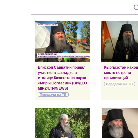
С
Епископ Савватий принял
Кыргызстан наход
участие в закладке в
месте встречи
столице Казахстана парка
цивилизаций
«Мир и Согласие» (ВИДЕО
Передачи на ТВ
MIR24.TN/NEWS)
Передачи на ТВ