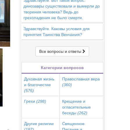
Здравствуйте. Вот такой вопрос:
динозавры существовали и вымерли до
творения человека? Ведь до
грехопадения не было смерти.
Здравствуйте. Каковы условия для
принятия Таинства Венчания?
Все вопросы и ответы
Категории вопросов
Духовная жизнь
Православная вера
и благочестие
(360)
(576)
Грехи
(298)
Крещение и
огласительные
беседы
(262)
ь
Другие религии
Священное
(197)
Писание и