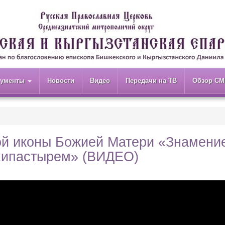
кументы
Новости
Видео
Передачи на ТВ
Обзор СМ
ой иконы Божией Матери «Знамени
рхипастырем» (ВИДЕО)