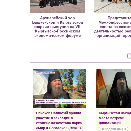
Архиерейский хор
Представит
Бишкекской и Кыргызской
Межконфессиона
епархии выступил на VIII
совета ознаком
Кыргызско-Российском
деятельностью ре
экономическом форуме
организаций горо
С
Епископ Савватий принял
Кыргызстан наход
участие в закладке в
месте встречи
столице Казахстана парка
цивилизаций
«Мир и Согласие» (ВИДЕО
Передачи на ТВ