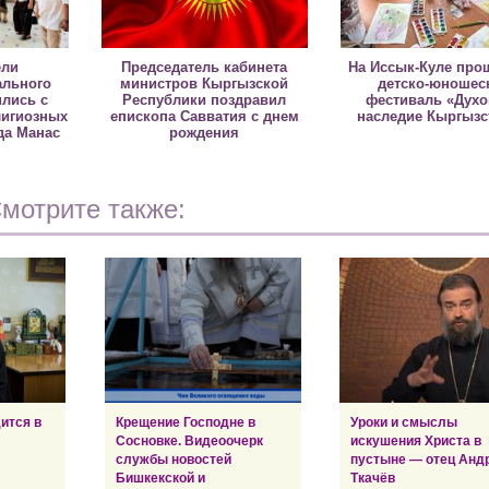
ели
Председатель кабинета
На Иссык-Куле про
льного
министров Кыргызской
детско-юношес
ились с
Республики поздравил
фестиваль «Дух
лигиозных
епископа Савватия с днем
наследие Кыргызс
да Манас
рождения
мотрите также:
ится в
Крещение Господне в
Уроки и смыслы
Сосновке. Видеоочерк
искушения Христа в
службы новостей
пустыне — отец Анд
Бишкекской и
Ткачёв