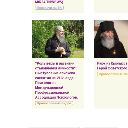
MIR24.TN/NEWS)
Передачи на ТВ
"Роль веры в развитии
Инок из Кыргызст
становления личности".
Герой Советского
Выступление епископа
Православные см
савватия на VI Съезде
Психологов
Международной
Профессиональной
Ассоциации Психологов.
Православные видео