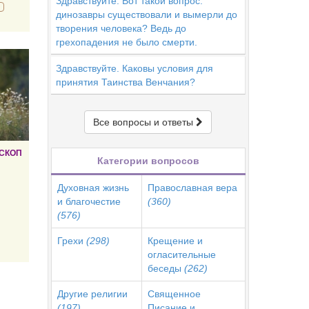
Здравствуйте. Вот такой вопрос:
динозавры существовали и вымерли до
творения человека? Ведь до
грехопадения не было смерти.
Здравствуйте. Каковы условия для
принятия Таинства Венчания?
Все вопросы и ответы
СКОП
Категории вопросов
Духовная жизнь
Православная вера
и благочестие
(360)
(576)
Грехи
(298)
Крещение и
огласительные
беседы
(262)
Другие религии
Священное
(197)
Писание и