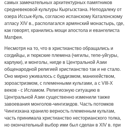
самых замечательных архитектурных памятников
средневековой культуры Кыргызстана. Неподалеку от
озера Иссык-Куль, согласно испанскому Каталонскому
атласу XIV в., располагался армянский монастырь, где,
как говорят, хранились мощи апостола и евангелиста
Матфея.
Несмотря на то, что в христианство обращались и
согдийцы, и тюркские племена (чигилы, тепе-уйгуры,
карлуки), и монголы, нигде в Центральной Азии
общенародной религией христианство так и не стало.
Оно мирно уживалось с буддизмом, манихейством,
зороастризмом, с племенными культами, а с VIII-X
веков - с Исламом. Религиозную ситуацию в
Центральной Азии существенно изменили также
завоевания монголов-чингизидов. Часть потомков
Чингизхана хранило верность племенным культам,
часть принимала христианство несторианского толка,
но окончательный выбор ими был сделан в XIV в. при