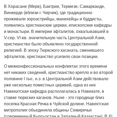
В Хорасане (Мерв), Бактрии, Термезе, Самарканде,
Винкерде (вблизи г. Чирчик), где традиционно
проживали зороастрийцы, манихейцы и буддисты,
появились христианские церкви, епископские кафедры
и монастыри. В империи эфталитов, охватывавшей в
V-сер. VI вв. значительную часть Центральной Азии,
христианство было объявлено государственной
религией. В эпоху Тюркского каганата, сменившего
эфталитов, христианство усилило свои позиции.
О межконфессиональных конфликтах этого времени
нет никаких сведений, христианство крепло и во второй
половине I тыс. н.э. в Центральной Азии действовало
уже несколько поместных церквей, одна из них
Навекатская кафедра располагалась в Навекате, в
ставке тюркских каганов. Ныне - это городище близ
поселка Красная Речка в Чуйской долине. Навектская
митрополия объединяла общины Семиречья
(современный Кыргызстан и Западный Казахстан). В XI