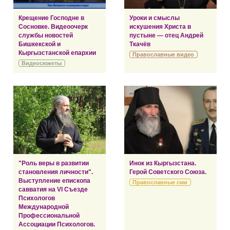
Крещение Господне в
Уроки и смыслы
Сосновке. Видеоочерк
искушения Христа в
службы новостей
пустыне — отец Андрей
Бишкекской и
Ткачёв
Кыргызстанской епархии
Православные видео
Видеосюжеты
"Роль веры в развитии
Инок из Кыргызстана.
становления личности".
Герой Советского Союза.
Выступление епископа
Православные сми
савватия на VI Съезде
Психологов
Международной
Профессиональной
Ассоциации Психологов.