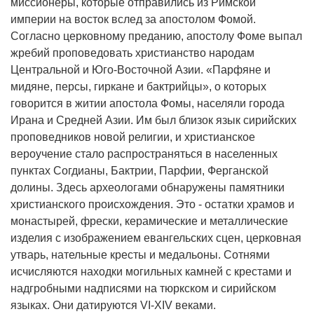
миссионеры, которые отправились из Римской
империи на восток вслед за апостолом Фомой.
Согласно церковному преданию, апостолу Фоме выпал
жребий проповедовать христианство народам
Центральной и Юго-Восточной Азии. «Парфяне и
мидяне, персы, гиркане и бактрийцы», о которых
говорится в житии апостола Фомы, населяли города
Ирана и Средней Азии. Им был близок язык сирийских
проповедников новой религии, и христианское
вероучение стало распространяться в населенных
пунктах Согдианы, Бактрии, Парфии, Ферганской
долины. Здесь археологами обнаружены памятники
христианского происхождения. Это - остатки храмов и
монастырей, фрески, керамические и металлические
изделия с изображением евангельских сцен, церковная
утварь, нательные кресты и медальоны. Сотнями
исчисляются находки могильных камней с крестами и
надгробными надписями на тюркском и сирийском
языках. Они датируются VI-XIV веками.