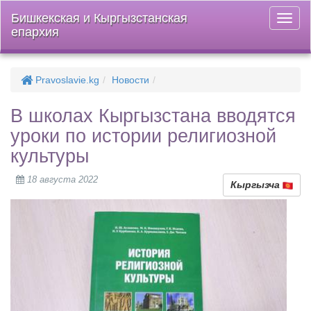
Бишкекская и Кыргызстанская
Откры
епархия
меню
Pravoslavie.kg
Новости
В школах Кыргызстана вводятся
уроки по истории религиозной
культуры
18 августа 2022
Кыргызча