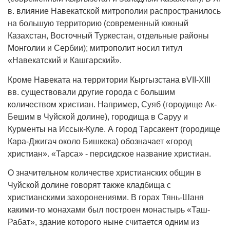
в. влияние Навекатской митрополии распространилось
на большую территорию (современный южный
Казахстан, Восточный Туркестан, отдельные районы
Монголии и Сербии); митрополит носил титул
«Навекатский и Кашгарский».
Кроме Навеката на территории Кыргызстана вVII-XIII
вв. существовали другие города с большим
количеством христиан. Например, Суяб (городище Ак-
Бешим в Чуйской долине), городища в Саруу и
Курменты на Иссык-Куле. А город Тарсакент (городище
Кара-Джигач около Бишкека) обозначает «город
христиан». «Тарса» - персидское название христиан.
О значительном количестве христианских общин в
Чуйской долине говорят также кладбища с
христианскими захоронениями. В горах Тянь-Шаня
какими-то монахами был построен монастырь «Таш-
Рабат», здание которого ныне считается одним из