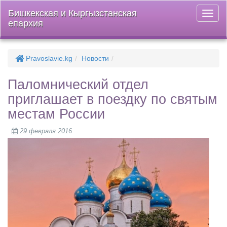
Бишкекская и Кыргызстанская
Откры
епархия
меню
Pravoslavie.kg
Новости
Паломнический отдел
приглашает в поездку по святым
местам России
29 февраля 2016