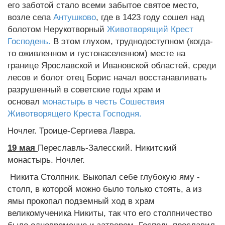
его заботой стало всеми забытое святое место,
возле села
Антушково
, где в 1423 году сошел над
болотом Нерукотворный
Животворящий Крест
Господень.
В этом глухом, труднодоступном (когда-
то оживленном и густонаселенном) месте на
границе Ярославской и Ивановской областей, среди
лесов и болот отец Борис начал восстанавливать
разрушенный в советские годы храм и
основал
монастырь в честь Сошествия
Животворящего Креста Господня.
Ночлег. Троице-Сергиева Лавра.
19 мая
Переславль-Залесский. Никитский
монастырь. Ночлег.
Никита Столпник. Выкопал себе глубокую яму -
столп, в которой можно было только стоять, а из
ямы прокопал подземный ход в храм
великомученика Никиты, так что его столпничество