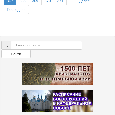
367
368
369
370
371
...
Далее
Последняя
Найти