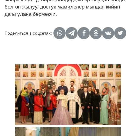
болгон жылуу, достук мамилелер мындан кийин
дагы улана бермекчи.
Поделиться в соцсетях: