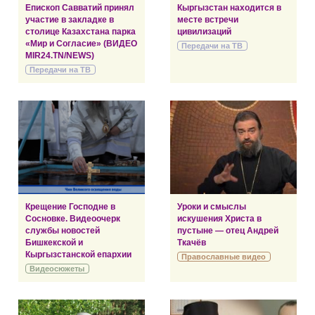
Епископ Савватий принял
Кыргызстан находится в
участие в закладке в
месте встречи
столице Казахстана парка
цивилизаций
«Мир и Согласие» (ВИДЕО
Передачи на ТВ
MIR24.TN/NEWS)
Передачи на ТВ
Крещение Господне в
Уроки и смыслы
Сосновке. Видеоочерк
искушения Христа в
службы новостей
пустыне — отец Андрей
Бишкекской и
Ткачёв
Кыргызстанской епархии
Православные видео
Видеосюжеты