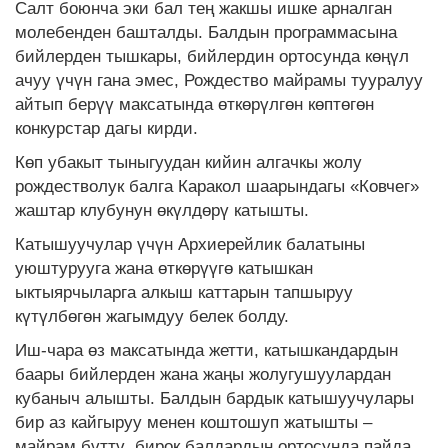
Салт боюнча эки бал тең жакшы ишке арналган
молебенден башталды. Балдын программасына
бийлерден тышкары, бийлердин ортосунда көңүл
ачуу үчүн гана эмес, Рождество майрамы тууралуу
айтып берүү максатында өткөрүлгөн көптөгөн
конкурстар дагы кирди.
Көп убакыт тыныгуудан кийин алгачкы жолу
рождестволук балга Каракол шаарындагы «Ковчег»
жаштар клубунун өкүлдөрү катышты.
Катышуучулар үчүн Архиерейлик балатыны
уюштурууга жана өткөрүүгө катышкан
ыктыярчыларга алкыш каттарын тапшыруу
күтүлбөгөн жагымдуу белек болду.
Иш-чара өз максатында жетти, катышкандардын
баары бийлерден жана жаңы жолугушуулардан
кубаныч алышты. Балдын бардык катышуучулары
бир аз кайгыруу менен коштошуп жатышты –
майрам бүттү, бирок балдардын ортосунда пайда