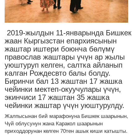
2019-жылдын 11-январында Бишкек
жаан Кыргызстан епархиясынын
жаштар иштери боюнча бөлүмү
православ жаштары үчүн ар жылы
уюштуруп келген, салтка айланып
калган Рождесвто балы болду.
Биринчи бал 13 жаштан 17 жашка
чейинки мектеп-окуучулары үчүн,
экинчиси 17 жаштан 35 жашка
чейинки жаштар үчүн уюштурулду.
Жалпысынан бий марафонуна Бишкек шаарынын,
Чүй облусунун жана Каракол шаарынын
приходдорунан келген 70тен ашык киши катышты.