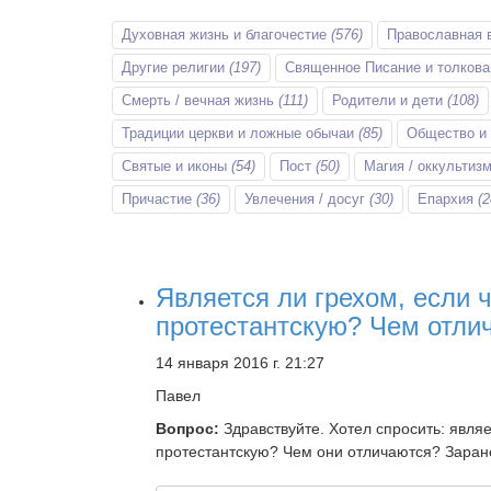
Духовная жизнь и благочестие
(576)
Православная 
Другие религии
(197)
Священное Писание и толков
Смерть / вечная жизнь
(111)
Родители и дети
(108)
Традиции церкви и ложные обычаи
(85)
Общество и
Святые и иконы
(54)
Пост
(50)
Магия / оккультиз
Причастие
(36)
Увлечения / досуг
(30)
Епархия
(2
Является ли грехом, если 
протестантскую? Чем отли
14 января 2016 г. 21:27
Павел
Вопрос:
Здравствуйте. Хотел спросить: явля
протестантскую? Чем они отличаются? Заран