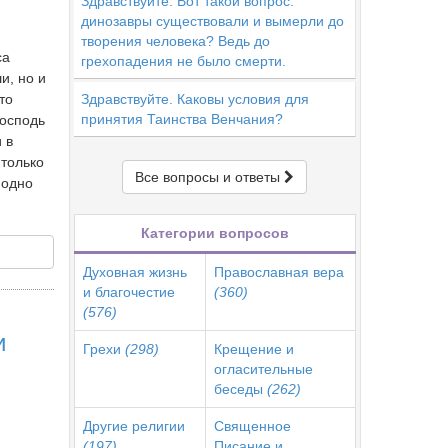
Здравствуйте. Вот такой вопрос:
динозавры существовали и вымерли до
творения человека? Ведь до
са
грехопадения не было смерти.
и, но и
то
Здравствуйте. Каковы условия для
принятия Таинства Венчания?
Господь
 в
 только
Все вопросы и ответы
 одно
Категории вопросов
Духовная жизнь
Православная вера
и благочестие
(360)
(576)
и
Грехи
(298)
Крещение и
огласительные
беседы
(262)
Другие религии
Священное
(197)
Писание и