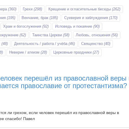
вера
(360)
Грехи
(298)
Крещение и огласительные беседы
(262)
ания
(195)
Венчание, брак
(185)
Суеверия и заблуждения
(170)
Храм и богослужения
(92)
Исповедь и покаяние
(90)
 окружение
(62)
Таинства Церкви
(58)
Любовь, отношения
(56)
м
(48)
Деятельность / работа / учёба
(46)
Священство
(40)
8)
Неверие / атеизм
(28)
Церковные праздники
(27)
человек перешёл из православной веры 
чается православие от протестантизма?
ется ли грехом, если человек перешёл из православной веры в
ее спасибо! Павел