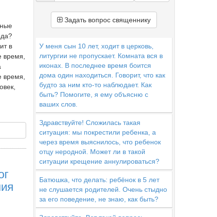
Задать вопрос священнику
вные
ода?
ит в
У меня сын 10 лет, ходит в церковь,
литургии не пропускает. Комната вся в
е время,
иконах. В последнее время боится
а
дома один находиться. Говорит, что как
е время,
будто за ним кто-то наблюдает. Как
овек,
быть? Помогите, я ему объясню с
ваших слов.
Здравствуйте! Сложилась такая
ситуация: мы покрестили ребенка, а
через время выяснилось, что ребенок
отцу неродной. Может ли в такой
ситуации крещение аннулироваться?
ог
Батюшка, что делать: ребёнок в 5 лет
ния
не слушается родителей. Очень стыдно
за его поведение, не знаю, как быть?