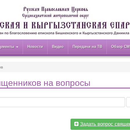
кументы
Новости
Видео
Передачи на ТВ
Обзор СМ
ов
ященников на вопросы
Задать вопрос свяще