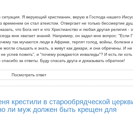
 ситуация. Я верующий христианин, верую в Господа нашего Иису
 со временем он стал атеистом. Отвергает не только бессмертие душ
казать, что Бога нет и что Христианство и любая другая религия - э
всегда мне хватает знаний. Например, он задал мне вопрос: "Если 
почему так мучаются люди в Африке, терпят голод, войны, болезни и
 могли слышать и знать, а живут как дикари, и они обречены. И не
не успев пожить", и "почему рождаются инвалиды"? И есть ли хоть
спасибо за ответы. Буду спасать друга и доказывать обратное!
Посмотреть ответ
еня крестили в старообрядческой церкв
ьно ли муж должен быть крещен для