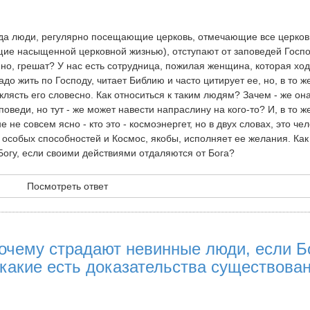
гда люди, регулярно посещающие церковь, отмечающие все церко
ущие насыщенной церковной жизнью), отступают от заповедей Госп
но, грешат? У нас есть сотрудница, пожилая женщина, которая ход
адо жить по Господу, читает Библию и часто цитирует ее, но, в то ж
клясть его словесно. Как относиться к таким людям? Зачем - же он
оведи, но тут - же может навести напраслину на кого-то? И, в то ж
 не совсем ясно - кто это - космоэнергет, но в двух словах, это чел
 особых способностей и Космос, якобы, исполняет ее желания. Как
Богу, если своими действиями отдаляются от Бога?
Посмотреть ответ
почему страдают невинные люди, если Б
 какие есть доказательства существова