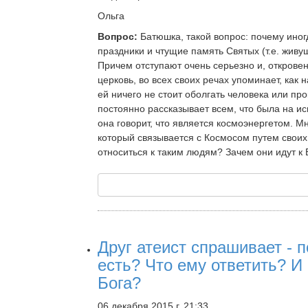
Ольга
Вопрос:
Батюшка, такой вопрос: почему ино
праздники и чтущие память Святых (т.е. жив
Причем отступают очень серьезно и, откровен
церковь, во всех своих речах упоминает, как н
ей ничего не стоит оболгать человека или про
постоянно рассказывает всем, что была на исп
она говорит, что является космоэнергетом. Мне
который связывается с Космосом путем своих
относиться к таким людям? Зачем они идут к 
Друг атеист спрашивает - 
есть? Что ему ответить? И
Бога?
06 декабря 2015 г. 21:33