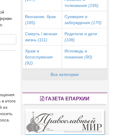
толкования
(195)
ой
Венчание, брак
Суеверия и
Церкви.
(185)
заблуждения
(170)
о.
Смерть / вечная
Родители и дети
жизнь
(111)
(108)
Храм и
Исповедь и
богослужения
покаяние
(90)
(92)
Все категории
рещения.
ГАЗЕТА ЕПАРХИИ
 в итоге
й из
носить
роса.