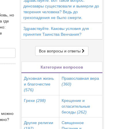
Здравствуйте. Вот такой вопрос:
динозавры существовали и вымерли до
творения человека? Ведь до
овь, но
грехопадения не было смерти.
а где
но:
Здравствуйте. Каковы условия для
е
принятия Таинства Венчания?
Все вопросы и ответы
Категории вопросов
Духовная жизнь
Православная вера
и благочестие
(360)
(576)
Грехи
(298)
Крещение и
огласительные
беседы
(262)
, можно
ужно?
Другие религии
Священное
(197)
Писание и