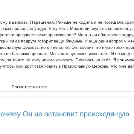
хожу в церковь. Я крещеная. Раньше не ходила и не посещала храм
аю как правильно угодно Богу жить. Можно ли слушать современну
то пустое и праздное времяпровождение? Можно ли общаться с подр
ка и сама подруга говорит вещи блудные. И еще один вопрос у ме
равославную Церковь, но он не хочет. Он говорит что никто грехи пр
то не батюшка прощает. Мы часто ругаемся изза этого. Я не могу 
м, за то что не могу ничего доказать. Гневаюсь на себя. Я понима
у чтобы мой друг стал ходить в Православную Церковь. Что мне де
Посмотреть ответ
 почему Он не остановит происходящую