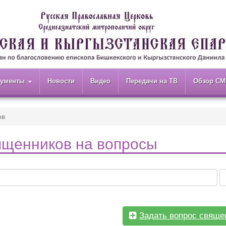
кументы
Новости
Видео
Передачи на ТВ
Обзор СМ
ов
ященников на вопросы
Задать вопрос свяще