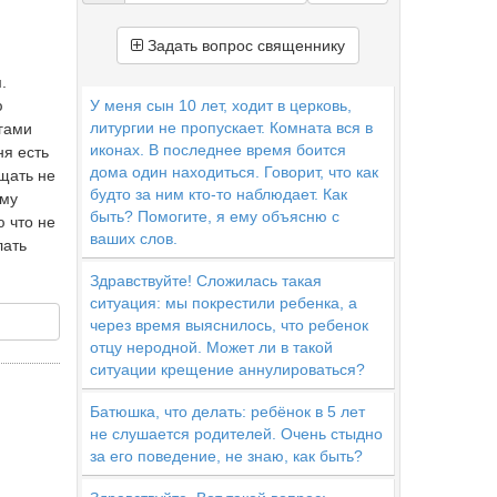
Задать вопрос священнику
.
ю
У меня сын 10 лет, ходит в церковь,
литургии не пропускает. Комната вся в
угами
иконах. В последнее время боится
ня есть
дома один находиться. Говорит, что как
ощать не
будто за ним кто-то наблюдает. Как
ему
быть? Помогите, я ему объясню с
ю что не
ваших слов.
лать
Здравствуйте! Сложилась такая
ситуация: мы покрестили ребенка, а
через время выяснилось, что ребенок
отцу неродной. Может ли в такой
ситуации крещение аннулироваться?
Батюшка, что делать: ребёнок в 5 лет
не слушается родителей. Очень стыдно
за его поведение, не знаю, как быть?