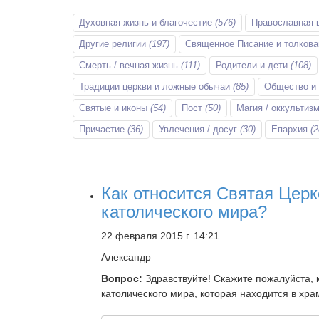
Духовная жизнь и благочестие
(576)
Православная 
Другие религии
(197)
Священное Писание и толков
Смерть / вечная жизнь
(111)
Родители и дети
(108)
Традиции церкви и ложные обычаи
(85)
Общество и
Святые и иконы
(54)
Пост
(50)
Магия / оккультиз
Причастие
(36)
Увлечения / досуг
(30)
Епархия
(2
Как относится Святая Церк
католического мира?
22 февраля 2015 г. 14:21
Александр
Вопрос:
Здравствуйте! Скажите пожалуйста, к
католического мира, которая находится в хр