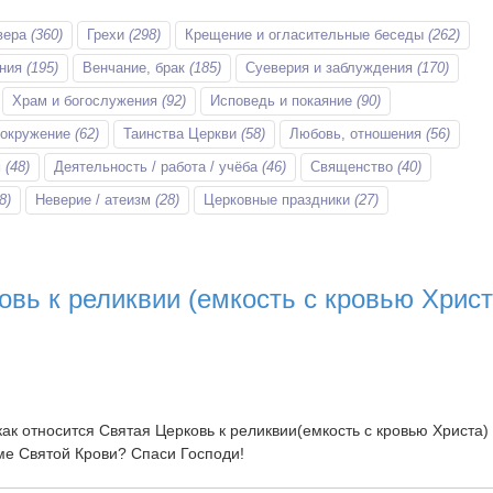
вера
(360)
Грехи
(298)
Крещение и огласительные беседы
(262)
ания
(195)
Венчание, брак
(185)
Суеверия и заблуждения
(170)
Храм и богослужения
(92)
Исповедь и покаяние
(90)
 окружение
(62)
Таинства Церкви
(58)
Любовь, отношения
(56)
м
(48)
Деятельность / работа / учёба
(46)
Священство
(40)
8)
Неверие / атеизм
(28)
Церковные праздники
(27)
овь к реликвии (емкость с кровью Христ
ак относится Святая Церковь к реликвии(емкость с кровью Христа)
аме Святой Крови? Спаси Господи!