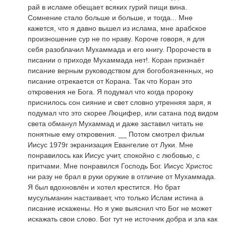
рай в исламе обещает всяких гурий пищи вина.
Сомнение стало больше и больше, и тогда... Мне
кажется, что я давно вышел из ислама, мне арабское
произношение сур не по нраву. Короче говоря, я для
себя разоблачил Мухаммада и его книгу. Пророчеств в
писании о приходе Мухаммада нет!. Коран признаёт
писание верным руководством для богобоязненных, но
писание отрекается от Корана. Так что Коран это
откровения не Бога. Я подумал что когда пророку
приснилось сон сияние и свет словно утренняя заря, я
подумал что это скорее Люцифер, или сатана под видом
света обманул Мухаммад и даже заставил читать не
понятные ему откровения. __ Потом смотрел фильм
Иисус 1979г экранизация Евангелие от Луки. Мне
понравилось как Иисус учит, спокойно с любовью, с
притчами. Мне понравился Господь Бог. Иисус Христос
ни разу не брал в руки оружие в отличие от Мухаммада.
Я был вдохновлён и хотел крестится. Но брат
мусульманин настаивает, что только Ислам истина а
писание искажены. Но я уже выяснил что Бог не может
искажать свои слово. Бог тут не источник добра и зла как