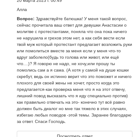
20 марта 2023 г. 00:49
Алла
Вопрос:
Здравствуйте батюшка! У меня такой вопрос,
сейчас прочитала ваш ответ для девушки Анастасии о
молитве с протестантами, поняла что она пока ничего
не нарушила и грехов этом нет, а как себя вести если
твой муж который протестант предлагает возложить руки
или помолиться вместе за меня если у меня что-то
вдруг заболело(будь то голова или живот, или ещё
что....)? Я говорю не надо, не хочу,или прошу ты
помолись сам а я сама. (А хотя у самой на душе кошки
скребут, ведь он истинно верит что это поможет и ничего
плохого для своей жены не хочет, просто когда это
предлагается-как проверка меня что я на этот отвечу,
лишний повод высказать что я иду специально против)
как правильно отвечать на это- конечно тут всё равно
должен быть диалог но мне так тяжело в этих случаях,
избегаю любых поводов -этой темы. Заранее благодарю
за ответ. Спаси Господь.
Посмотреть ответ