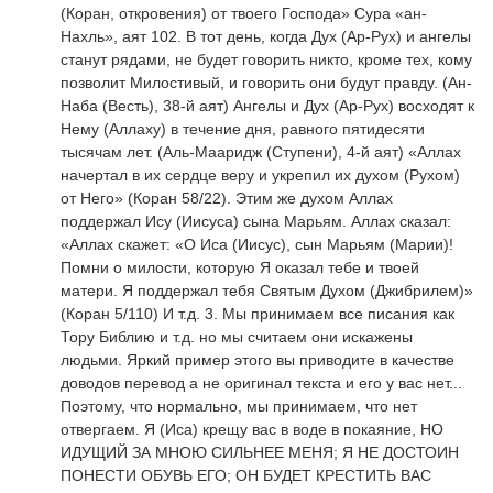
(Коран, откровения) от твоего Господа» Сура «ан-
Нахль», аят 102. В тот день, когда Дух (Ар-Рух) и ангелы
станут рядами, не будет говорить никто, кроме тех, кому
позволит Милостивый, и говорить они будут правду. (Ан-
Наба (Весть), 38-й аят) Ангелы и Дух (Ар-Рух) восходят к
Нему (Аллаху) в течение дня, равного пятидесяти
тысячам лет. (Аль-Мааридж (Ступени), 4-й аят) «Аллах
начертал в их сердце веру и укрепил их духом (Рухом)
от Него» (Коран 58/22). Этим же духом Аллах
поддержал Ису (Иисуса) сына Марьям. Аллах сказал:
«Аллах скажет: «О Иса (Иисус), сын Марьям (Марии)!
Помни о милости, которую Я оказал тебе и твоей
матери. Я поддержал тебя Святым Духом (Джибрилем)»
(Коран 5/110) И т.д. 3. Мы принимаем все писания как
Тору Библию и т.д. но мы считаем они искажены
людьми. Яркий пример этого вы приводите в качестве
доводов перевод а не оригинал текста и его у вас нет...
Поэтому, что нормально, мы принимаем, что нет
отвергаем. Я (Иса) крещу вас в воде в покаяние, НО
ИДУЩИЙ ЗА МНОЮ СИЛЬНЕЕ МЕНЯ; Я НЕ ДОСТОИН
ПОНЕСТИ ОБУВЬ ЕГО; ОН БУДЕТ КРЕСТИТЬ ВАС