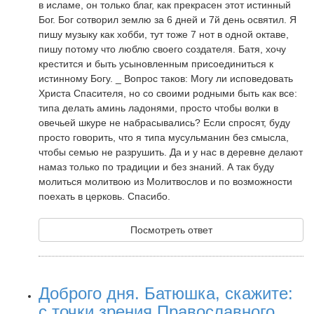
в исламе, он только благ, как прекрасен этот истинный
Бог. Бог сотворил землю за 6 дней и 7й день освятил. Я
пишу музыку как хобби, тут тоже 7 нот в одной октаве,
пишу потому что люблю своего создателя. Батя, хочу
крестится и быть усыновленным присоединиться к
истинному Богу. _ Вопрос таков: Могу ли исповедовать
Христа Спасителя, но со своими родными быть как все:
типа делать аминь ладонями, просто чтобы волки в
овечьей шкуре не набрасывались? Если спросят, буду
просто говорить, что я типа мусульманин без смысла,
чтобы семью не разрушить. Да и у нас в деревне делают
намаз только по традиции и без знаний. А так буду
молиться молитвою из Молитвослов и по возможности
поехать в церковь. Спасибо.
Посмотреть ответ
Доброго дня. Батюшка, скажите:
с точки зрения Православного