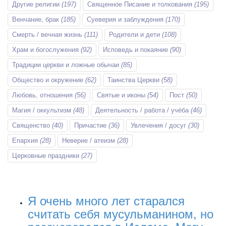
Другие религии
(197)
Священное Писание и толкования
(195)
Венчание, брак
(185)
Суеверия и заблуждения
(170)
Смерть / вечная жизнь
(111)
Родители и дети
(108)
Храм и богослужения
(92)
Исповедь и покаяние
(90)
Традиции церкви и ложные обычаи
(85)
Общество и окружение
(62)
Таинства Церкви
(58)
Любовь, отношения
(56)
Святые и иконы
(54)
Пост
(50)
Магия / оккультизм
(48)
Деятельность / работа / учёба
(46)
Священство
(40)
Причастие
(36)
Увлечения / досуг
(30)
Епархия
(28)
Неверие / атеизм
(28)
Церковные праздники
(27)
Я очень много лет старался
считать себя мусульманином, но