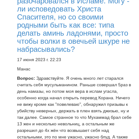
разочаровался в Исламе. Могу -
ли исповедовать Христа
Спасителя, но со своими
родными быть как все: типа
делать аминь ладонями, просто
чтобы волки в овечьей шкуре не
набрасывались?
17 июня 2023 г. 22:23
Манас
Вопрос:
Здравствуйте. Я очень много лет старался
считать себя мусульманином. Раньше совершал 5раз в
день намазы, но потом моя вера в ислам угасла,
особенно когда начал открыть перевод Корана. Ничего
не вижу кроме как "повелеваю", обнаружил призывы к
убийству неверных, держать в плен взять джизью, ну и
так далее. Самое странное то что Мухаммад брал себе
13 жен и несколько невольниц, а остальным же
разрешил до 4х жён что возвышает себя над
остальными, это по мне ужасно, ужасно блуд. А также