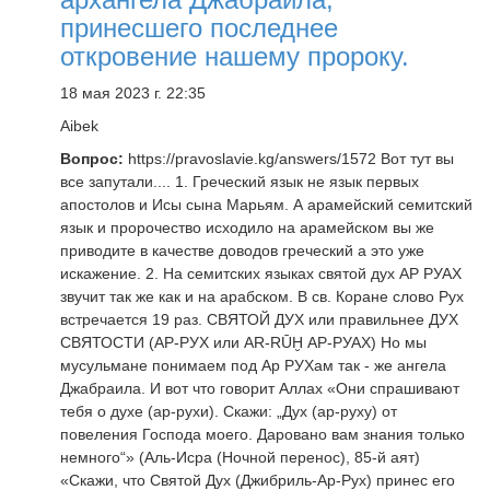
принесшего последнее
откровение нашему пророку.
18 мая 2023 г. 22:35
Aibek
Вопрос:
https://pravoslavie.kg/answers/1572 Вот тут вы
все запутали.... 1. Греческий язык не язык первых
апостолов и Исы сына Марьям. А арамейский семитский
язык и пророчество исходило на арамейском вы же
приводите в качестве доводов греческий а это уже
искажение. 2. На семитских языках святой дух АР РУАХ
звучит так же как и на арабском. В св. Коране слово Рух
встречается 19 раз. СВЯТОЙ ДУХ или правильнее ДУХ
СВЯТОСТИ (АР-РУХ или AR-RŪḪ АР-РУАХ) Но мы
мусульмане понимаем под Ар РУХам так - же ангела
Джабраила. И вот что говорит Аллах «Они спрашивают
тебя о духе (ар-рухи). Скажи: „Дух (ар-руху) от
повеления Господа моего. Даровано вам знания только
немного“» (Аль-Исра (Ночной перенос), 85-й аят)
«Скажи, что Святой Дух (Джибриль-Ар-Рух) принес его