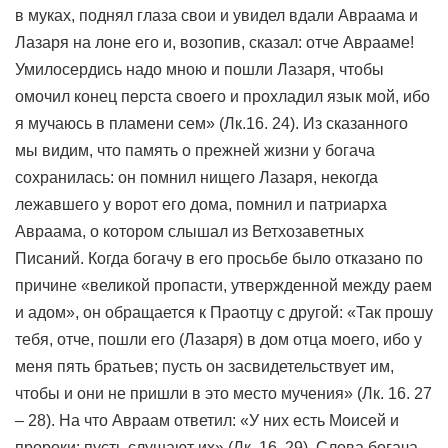
в муках, поднял глаза свои и увидел вдали Авраама и
Лазаря на лоне его и, возопив, сказал: отче Аврааме!
Умилосердись надо мною и пошли Лазаря, чтобы
омочил конец перста своего и прохладил язык мой, ибо
я мучаюсь в пламени сем» (Лк.16. 24). Из сказанного
мы видим, что память о прежней жизни у богача
сохранилась: он помнил нищего Лазаря, некогда
лежавшего у ворот его дома, помнил и патриарха
Авраама, о котором слышал из Ветхозаветных
Писаний. Когда богачу в его просьбе было отказано по
причине «великой пропасти, утвержденной между раем
и адом», он обращается к Праотцу с другой: «Так прошу
тебя, отче, пошли его (Лазаря) в дом отца моего, ибо у
меня пять братьев; пусть он засвидетельствует им,
чтобы и они не пришли в это место мучения» (Лк. 16. 27
– 28). На что Авраам ответил: «У них есть Моисей и
пророки; пусть слушают их» (Лк. 16. 29). Слова богача