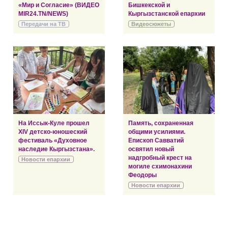
«Мир и Согласие» (ВИДЕО
Бишкекской и
MIR24.TN/NEWS)
Кыргызстанской епархии
Передачи на ТВ
Видеосюжеты
На Иссык-Куле прошел
Память, сохраненная
XIV детско-юношеский
общими усилиями.
фестиваль «Духовное
Епископ Савватий
наследие Кыргызстана».
освятил новый
надгробный крест на
Новости епархии
могиле схимонахини
Феодоры
Новости епархии