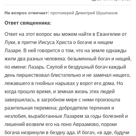
На вопрос отвечает:
протоиерей Димитрий Шушпанов
Ответ священника:
Ответ на этот вопрос мы можем найти в Евангелии от
Луки, в притче Иисуса Христа о богаче и нищем
Лазаре. В ней говорится о том, что на земле однажды
жили два разных человека: безымянный богач и нищий,
по имени: Лазарь. Скупой и бездушный богач каждый
день пиршествовал блистательно и не замечал нищего,
лежавшего в гнойных нарывах у ворот его дома. Но
когда прошло время, и земная жизнь этих людей
завершилась, в загробном мире с ними произошла
разительная перемена: добродетели терпения и
незлобия, выработанные Лазарем за годы болезней и
лишений возвели его на лоно Авраамово, пороки
богача низринули в бездну ада. И богач, «в аде, будучи