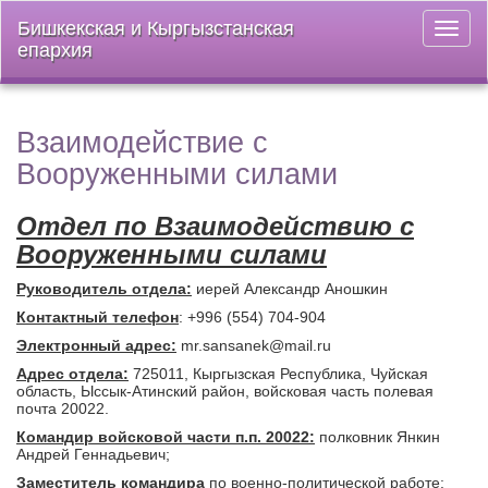
Бишкекская и Кыргызстанская
Откры
епархия
меню
Взаимодействие с
Вооруженными силами
Отдел по Взаимодействию с
Вооруженными силами
Руководитель отдела:
иерей Александр Аношкин
Контактный телефон
: +996 (554) 704-904
Электронный адрес:
mr.sansanek@mail.ru
Адрес отдела:
725011, Кыргызская Республика, Чуйская
область, Ыссык-Атинский район, войсковая часть полевая
почта 20022.
Командир войсковой части п.п. 20022:
полковник Янкин
Андрей Геннадьевич;
Заместитель командира
по военно-политической работе: