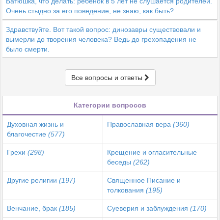
Батюшка, что делать: ребёнок в 5 лет не слушается родителей.
Очень стыдно за его поведение, не знаю, как быть?
Здравствуйте. Вот такой вопрос: динозавры существовали и
вымерли до творения человека? Ведь до грехопадения не
было смерти.
Все вопросы и ответы
Категории вопросов
Духовная жизнь и
Православная вера
(360)
благочестие
(577)
Грехи
(298)
Крещение и огласительные
беседы
(262)
Другие религии
(197)
Священное Писание и
толкования
(195)
Венчание, брак
(185)
Суеверия и заблуждения
(170)