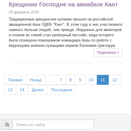
Крещение Господне на авиабазе Кант
09 февраля 2016
Традиционные крещенские купания прошли на российской
авиационной базе ОДКБ "Кант". В этом году в них участвовало
намного больше людей, чем прежде. Иорданью для авиаторов
и членов их семей стал разборный бассейн, вода которого
была освящена помощником командира базы по работе с
верующими военнослужащими иереем Евгением Циклаури.
Подробнее >
Первая
Назад
...
7
8
9
10
11
12
13
14
Далее
Последняя