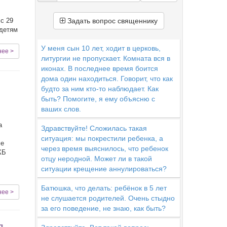
с 29
Задать вопрос священнику
 детям
У меня сын 10 лет, ходит в церковь,
нее >
литургии не пропускает. Комната вся в
иконах. В последнее время боится
дома один находиться. Говорит, что как
будто за ним кто-то наблюдает. Как
быть? Помогите, я ему объясню с
ваших слов.
а
Здравствуйте! Сложилась такая
ситуация: мы покрестили ребенка, а
ме
через время выяснилось, что ребенок
КБ
отцу неродной. Может ли в такой
ситуации крещение аннулироваться?
Батюшка, что делать: ребёнок в 5 лет
нее >
не слушается родителей. Очень стыдно
за его поведение, не знаю, как быть?
л