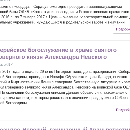
воля от «сердца, - Сердцу» ежегодно проводится военнослужащими
нной базы ОДКБ «Кант» в дни новогодних и Рождественских праздников 
 2016 г., по 7 января 2017 г. Цель – оказание благотворительной помощи
альных учреждений, нуждающихся в родительской заботе и внимании.
Подроб
ерейское богослужение в храме святого
оверного князя Александра Невского
ря 2017
я 2017 года, в неделю 29-ю по Пятидесятнице, день празднования Собор
ой Богородицы, праведного Иосифа Обручника и царя Давида, епископ
кий и Кыргызстанский Даниил совершил Божественную литургию в хра
 благоверного великого князя Александра Невского на воинской базе ОД
 По окончании богослужения епископ Даниил обратился к прихожанам с
тырским словом, в котором рассказал о значении празднуемого Собора
ой Богородицы.
Подроб
сандро-Невский, гарнизонный Храм встрети