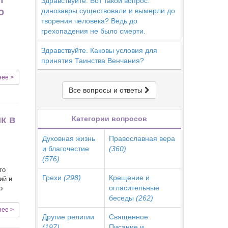
Здравствуйте. Вот такой вопрос:
о
динозавры существовали и вымерли до
творения человека? Ведь до
грехопадения не было смерти.
Здравствуйте. Каковы условия для
принятия Таинства Венчания?
нее >
Все вопросы и ответы
к в
Категории вопросов
Духовная жизнь
Православная вера
и благочестие
(360)
(576)
го
Грехи
(298)
Крещение и
ий и
огласительные
о
беседы
(262)
нее >
Другие религии
Священное
(197)
Писание и