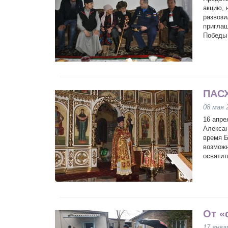
акцию, 
развози
приглаш
Победы 
ПАСХ
08 мая 
16 апре
Алексан
время Б
возможн
освятит
От «
17 янва