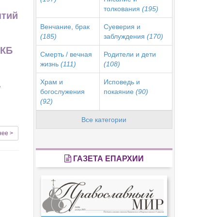
толкования
(195)
нтий
Венчание, брак
Суеверия и
(185)
заблуждения
(170)
ДКБ
Смерть / вечная
Родители и дети
жизнь
(111)
(108)
Храм и
Исповедь и
е
богослужения
покаяние
(90)
(92)
Все категории
нее >
ГАЗЕТА ЕПАРХИИ