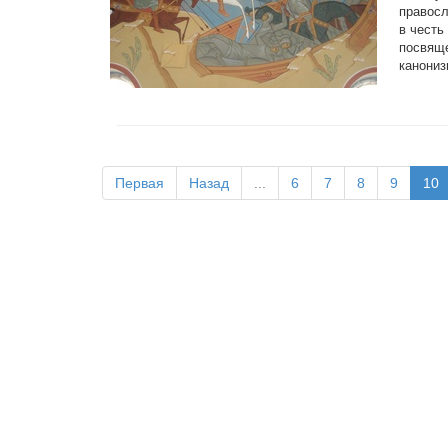
правосл
в честь
посвяще
канониз
Первая
Назад
...
6
7
8
9
10