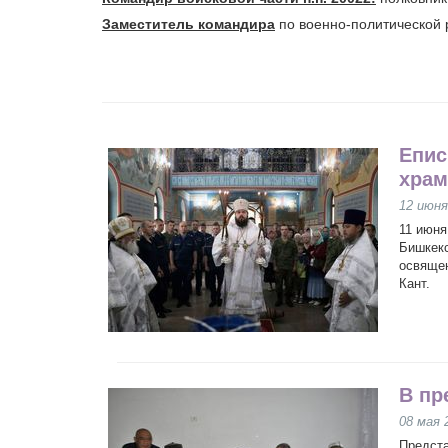
Заместитель командира
по военно-политической 
Епис
храм
12 июня
11 июня
Бишкекс
освящен
Кант.
В пр
08 мая 
Предста