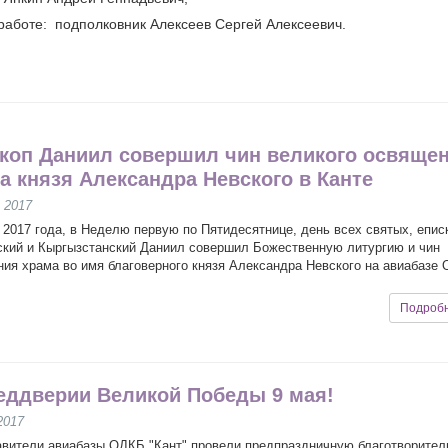
работе: подполковник Алексеев Сергей Алексеевич.
коп Даниил совершил чин великого освяще
а князя Александра Невского в Канте
 2017
 2017 года, в Неделю первую по Пятидесятнице, день всех святых, епис
кий и Кыргызстанский Даниил совершил Божественную литургию и чин
ия храма во имя благоверного князя Александра Невского на авиабазе
Подроб
еддверии Великой Победы 9 мая!
2017
вители авиабазы ОДКБ "Кант" провели предпраздничную благотворите