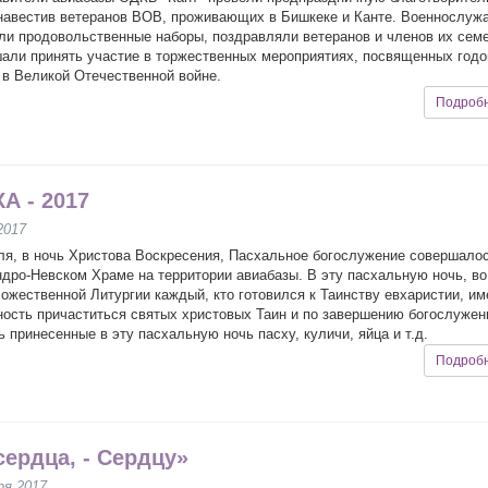
навестив ветеранов ВОВ, проживающих в Бишкеке и Канте. Военнослуж
ли продовольственные наборы, поздравляли ветеранов и членов их сем
али принять участие в торжественных мероприятиях, посвященных год
в Великой Отечественной войне.
Подроб
А - 2017
2017
ля, в ночь Христова Воскресения, Пасхальное богослужение совершало
дро-Невском Храме на территории авиабазы. В эту пасхальную ночь, во
ожественной Литургии каждый, кто готовился к Таинству евхаристии, и
ость причаститься святых христовых Таин и по завершению богослужен
ь принесенные в эту пасхальную ночь пасху, куличи, яйца и т.д.
Подроб
сердца, - Сердцу»
ря 2017