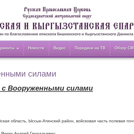
кументы
Новости
Видео
Передачи на ТВ
Обзор СМ
енными силами
 с Вооруженными силами
ская область, Ыссык-Атинский район, войсковая часть полевая поч
 Янкин Андрей Геннадьевич;