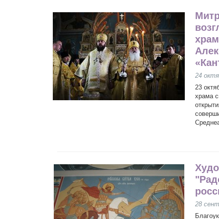
Митр
возг
храм
Алек
«Кан
24 октя
23 октя
храма с
открыти
соверши
Среднеа
Худо
"Рад
росс
28 сент
Благоук