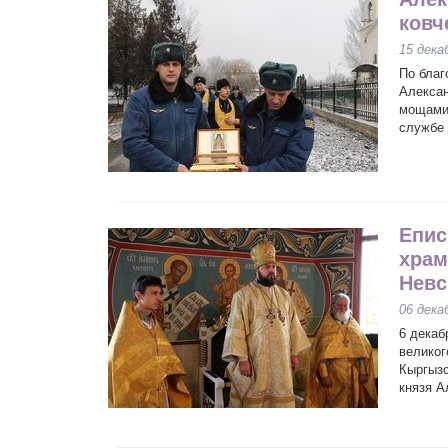
ковч
15 дека
По благ
Алексан
мощами 
службе 
Епис
храм
Невс
06 дека
6 декаб
великог
Кыргызс
князя А