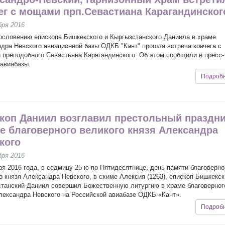
ег с мощами прп.Севастиана Карагандинског
бря 2016
ословению епископа Бишкекского и Кыргызстанского Даниила в храме
дра Невского авиационной базы ОДКБ "Кант" прошла встреча ковчега с
преподобного Севастьяна Карагандинского. Об этом сообщили в пресс-
авиабазы.
Подроб
коп Даниил возглавил престольный праздни
е благоверного великого князя Александра
кого
бря 2016
ря 2016 года, в седмицу 25-ю по Пятидесятнице, день памяти благоверно
о князя Александра Невского, в схиме Алексия (1263), епископ Бишкекск
танский Даниил совершил Божественную литургию в храме благоверног
лександра Невского на Российской авиабазе ОДКБ «Кант».
Подроб