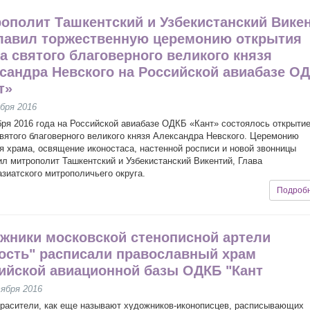
ополит Ташкентский и Узбекистанский Вике
лавил торжественную церемонию открытия
а святого благоверного великого князя
сандра Невского на Российской авиабазе О
т»
бря 2016
бря 2016 года на Российской авиабазе ОДКБ «Кант» состоялось открыти
вятого благоверного великого князя Александра Невского. Церемонию
я храма, освящение иконостаса, настенной росписи и новой звонницы
л митрополит Ташкентский и Узбекистанский Викентий, Глава
зиатского митрополичьего округа.
Подроб
жники московской стенописной артели
ость" расписали православный храм
ийской авиационной базы ОДКБ "Кант
ября 2016
расители, как еще называют художников-иконописцев, расписывающих