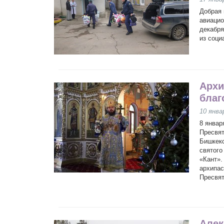
Добрая 
авиацио
декабря
из соци
Архи
благ
10 янва
8 январ
Пресвят
Бишкекс
святого
«Кант».
архипас
Пресвят
Алек