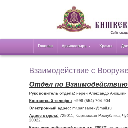
Главная
Архипастырь
Храмы
До
Взаимодействие с Вооруж
Отдел по Взаимодействию
Руководитель отдела:
иерей Александр Аношкин
Контактный телефон
: +996 (554) 704-904
Электронный адрес:
mr.sansanek@mail.ru
Адрес отдела:
725011, Кыргызская Республика, Чуй
20022.
Командир войсковой части п.п. 20022:
полковник