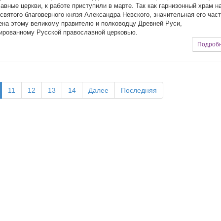
авные церкви, к работе приступили в марте. Так как гарнизонный храм н
 святого благоверного князя Александра Невского, значительная его час
на этому великому правителю и полководцу Древней Руси,
ированному Русской православной церковью.
Подроб
11
12
13
14
Далее
Последняя