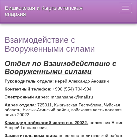
Бишкекская и Кыргызстанская
Откры
епархия
меню
Взаимодействие с
Вооруженными силами
Отдел по Взаимодействию с
Вооруженными силами
Руководитель отдела:
иерей Александр Аношкин
Контактный телефон
: +996 (554) 704-904
Электронный адрес:
mr.sansanek@mail.ru
Адрес отдела:
725011, Кыргызская Республика, Чуйская
область, Ыссык-Атинский район, войсковая часть полевая
почта 20022.
Командир войсковой части п.п. 20022:
полковник Янкин
Андрей Геннадьевич;
Заместитель командира
по военно-политической работе: