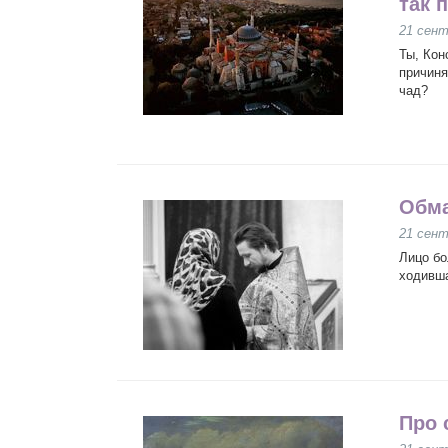
так 
21 сент
Ты, Кон
причиня
чад?
Обма
21 сент
Лицо бо
ходивша
Про 