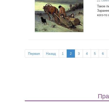
21 сент
Такое п
Заранее
кого-то
Первая
Назад
1
2
3
4
5
6
Пра