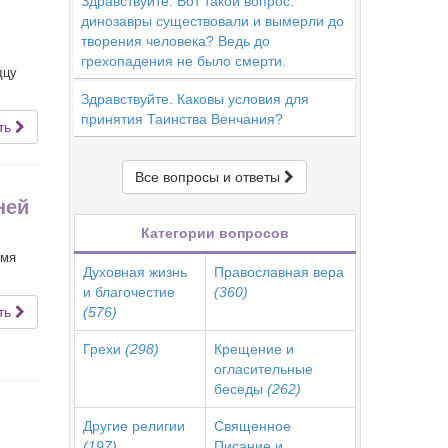
Здравствуйте. Вот такой вопрос:
динозавры существовали и вымерли до
творения человека? Ведь до
грехопадения не было смерти.
дцу
Здравствуйте. Каковы условия для
принятия Таинства Венчания?
ть
Все вопросы и ответы
ней
Категории вопросов
емя
Духовная жизнь
Православная вера
и благочестие
(360)
ть
(576)
Грехи
(298)
Крещение и
огласительные
беседы
(262)
Другие религии
Священное
(197)
Писание и