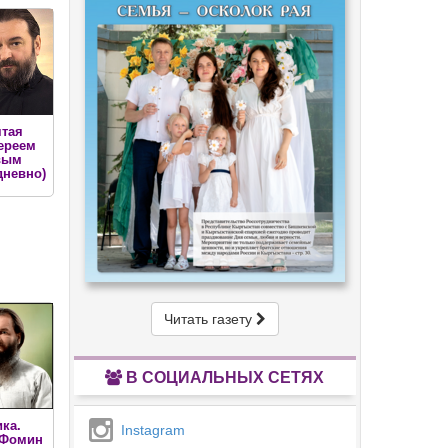
ятая
ереем
вым
дневно)
Читать газету
В СОЦИАЛЬНЫХ СЕТЯХ
ка.
Instagram
 Фомин