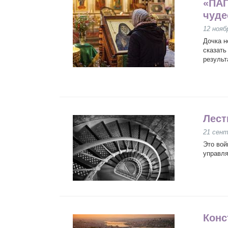
«ПАП
чуде
12 нояб
Дочка н
сказать
результ
Лест
21 сент
Это вой
управля
Конс