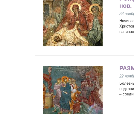
нов. 
28 нояб
Начинае
Христов
начинае
РАЗ
22 нояб
Болезнь
подтачи
– соеди