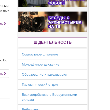
венным
ых шоу
ть
ДЕЯТЕЛЬНОСТЬ
Социальное служение
,
я. Во
Молодёжное движение
ть
Образование и катехизация
Паломнический отдел
Взаимодействие с Вооруженными
силами
Библиотека