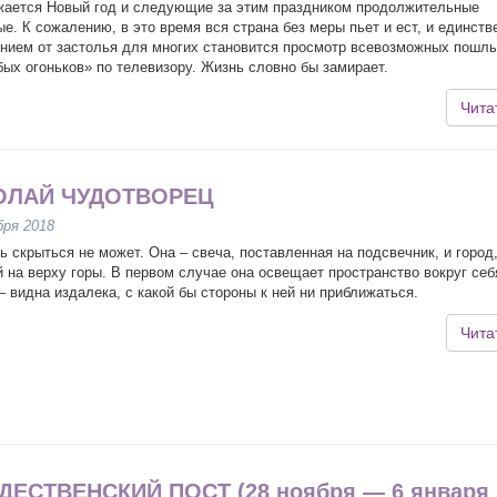
жается Новый год и следующие за этим праздником продолжительные
е. К сожалению, в это время вся страна без меры пьет и ест, и единст
нием от застолья для многих становится просмотр всевозможных пошл
бых огоньков» по телевизору. Жизнь словно бы замирает.
Чита
ОЛАЙ ЧУДОТВОРЕЦ
бря 2018
ь скрыться не может. Она – свеча, поставленная на подсвечник, и город
 на верху горы. В первом случае она освещает пространство вокруг себ
– видна издалека, с какой бы стороны к ней ни приближаться.
Чита
ЕСТВЕНСКИЙ ПОСТ (28 ноября — 6 января