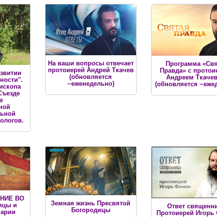
На ваши вопросы отвечает
Программа «Св
протоиерей Андрей Ткачев
Правда» c протои
азвитии
(обновляется
Андреем Ткаче
ности".
~еженедельно)
(обновляется ~еже
ископа
Съезде
в
ной
льной
ологов.
ЕНИЕ ВО
Земная жизнь Пресвятой
ицы и
Ответ священни
Богородицы
Марии
Протоиерей Игорь