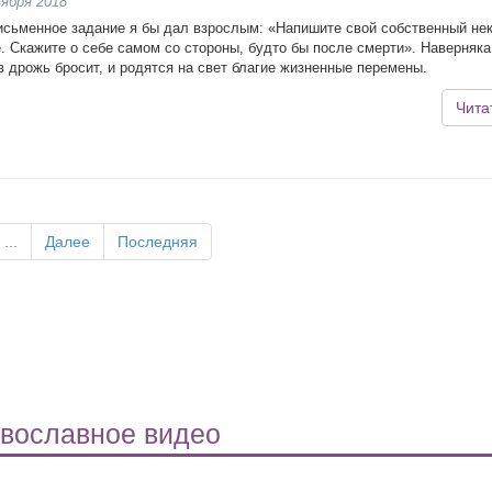
ября 2018
исьменное задание я бы дал взрослым: «Напишите свой собственный нек
. Скажите о себе самом со стороны, будто бы после смерти». Наверняка
 в дрожь бросит, и родятся на свет благие жизненные перемены.
Чита
...
Далее
Последняя
вославное видео