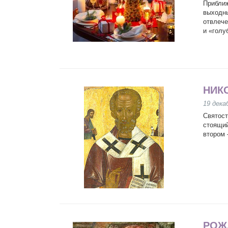
Прибли
выходны
отвлече
и «голу
НИК
19 дека
Святост
стоящий
втором 
РОЖД