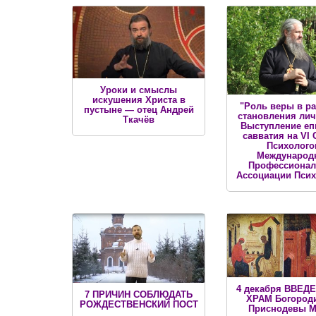
Уроки и смыслы
искушения Христа в
"Роль веры в р
пустыне — отец Андрей
становления лич
Ткачёв
Выступление еп
савватия на VI 
Психолого
Международ
Профессиона
Ассоциации Псих
4 декабря ВВЕД
7 ПРИЧИН СОБЛЮДАТЬ
ХРАМ Богород
РОЖДЕСТВЕНСКИЙ ПОСТ
Приснодевы 