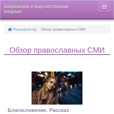
Бишкекская и Кыргызстанская
Откры
епархия
меню
Pravoslavie.kg
Обзор православных СМИ
Обзор православных СМИ
Благословение. Рассказ