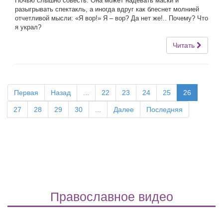
Ночью слышно совесть. Она может надевать маски и
разыгрывать спектакль, а иногда вдруг как блеснет молнией
отчетливой мысли: «Я вор!» Я – вор? Да нет же!.. Почему? Что
я украл?
Читать
Первая
Назад
...
22
23
24
25
26
27
28
29
30
...
Далее
Последняя
Православное видео