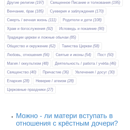
Другие религии
(197)
Священное Писание и толкования
(195)
Венчание, брак
(185)
Суеверия и заблуждения
(170)
Смерть / вечная жизнь
(111)
Родители и дети
(108)
Храм и богослужения
(92)
Исповедь и покаяние
(90)
Традиции церкви и ложные обычаи
(85)
Общество и окружение
(62)
Таинства Церкви
(58)
Любовь, отношения
(56)
Святые и иконы
(54)
Пост
(50)
Магия / оккультизм
(48)
Деятельность / работа / учёба
(46)
Священство
(40)
Причастие
(36)
Увлечения / досуг
(30)
Епархия
(28)
Неверие / атеизм
(28)
Церковные праздники
(27)
Можно - ли матери вступать в
отношения с крёстным дочери?