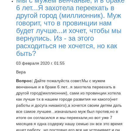
Мы с мужем венчаные, и в браке
6 лет...Я захотела переехать в
другой город (миллионник). Муж
говорит, что в провинции нам
будет лучше...и хочет, чтобы мы
вернулись. Из - за этого
расходиться не хочется, но как
быть?
03 февраля 2020 г. 01:55
Вера
Вопрос:
Дайте пожалуйста совет.Мы с мужем
венчанные и в браке 6 лет...я захотела переехать в
другой город(миллионник), сами из провинции.хотела
как лучше т.к в нашем городе развития ни какого(нет
работы и досуга никакого),а хочется своим детям дать
все самое лучшее...изначально муж был против,но в
итоге он согласился и мы переехали,но вот уже 7
месяцев я одна содержу нашу семью он все это время
ищет работу...но постояно его все не устраивает и он