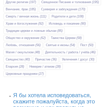
Другие религии
(197)
Священное Писание и толкования
(195)
Венчание, брак
(185)
Суеверия и заблуждения
(170)
Смерть / вечная жизнь
(111)
Родители и дети
(108)
Храм и богослужения
(92)
Исповедь и покаяние
(90)
Традиции церкви и ложные обычаи
(85)
Общество и окружение
(62)
Таинства Церкви
(58)
Любовь, отношения
(56)
Святые и иконы
(54)
Пост
(50)
Магия / оккультизм
(48)
Деятельность / работа / учёба
(46)
Священство
(40)
Причастие
(36)
Увлечения / досуг
(30)
Епархия
(28)
Неверие / атеизм
(28)
Церковные праздники
(27)
Я бы хотела исповедоваться,
скажите пожалуйста, когда это